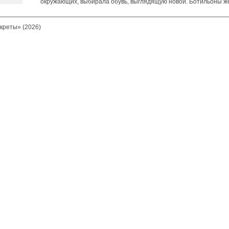
окружающих, выбирала обувь, выглядящую новой. Ботильоны 
креты» (2026)