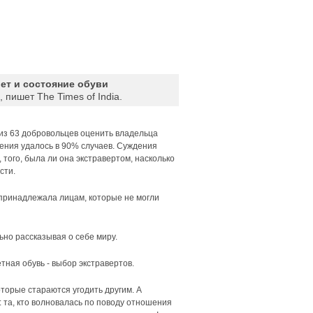
вет и состояние обуви
, пишет The Times of India.
из 63 добровольцев оценить владельца
ения удалось в 90% случаев. Суждения
 того, была ли она экстравертом, насколько
сти.
 принадлежала лицам, которые не могли
но рассказывая о себе миру.
тная обувь - выбор экстравертов.
торые стараются угодить другим. А
 та, кто волновалась по поводу отношения