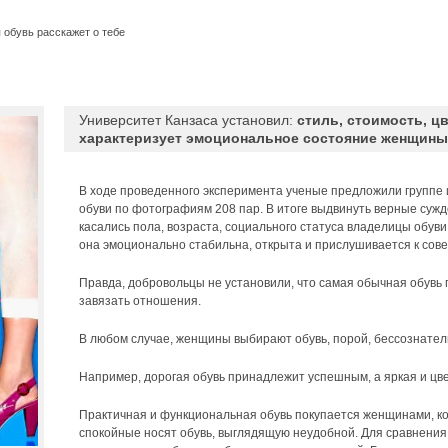
 обувь расскажет о тебе
Университет Канзаса установил:
стиль, стоимость, ц
характеризует эмоциональное состояние женщины
В ходе проведенного эксперимента ученые предложили группе 
обуви по фотографиям 208 пар. В итоге выдвинуть верные сужд
касались пола, возраста, социального статуса владелицы обуви,
она эмоционально стабильна, открыта и прислушивается к сове
Правда, добровольцы не установили, что самая обычная обувь
завязать отношения.
В любом случае, женщины выбирают обувь, порой, бессознатель
Например, дорогая обувь принадлежит успешным, а яркая и цве
Практичная и функциональная обувь покупается женщинами, ко
спокойные носят обувь, выглядящую неудобной. Для сравнения: