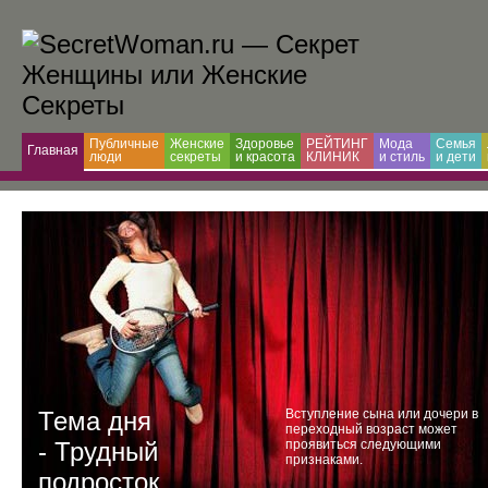
Публичные
Женские
Здоровье
РЕЙТИНГ
Мода
Семья
Главная
люди
секреты
и красота
КЛИНИК
и cтиль
и дети
Тема дня
Вступление сына или дочери в
переходный возраст может
- Трудный
проявиться следующими
признаками.
подросток