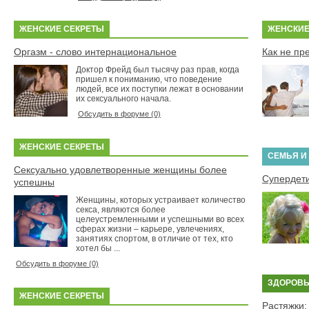
ЖЕНСКИЕ СЕКРЕТЫ
ЖЕНСКИЕ
Оргазм - слово интернациональное
Как не пр
Доктор Фрейд был тысячу раз прав, когда
пришел к пониманию, что поведение
людей, все их поступки лежат в основании
их сексуального начала.
Обсудить в форуме (0)
ЖЕНСКИЕ СЕКРЕТЫ
СЕМЬЯ И
Сексуально удовлетворенные женщины более
Супердети
успешны
Женщины, которых устраивает количество
секса, являются более
целеустремленными и успешными во всех
сферах жизни – карьере, увлечениях,
занятиях спортом, в отличие от тех, кто
хотел бы ...
Обсудить в форуме (0)
ЗДОРОВЬ
ЖЕНСКИЕ СЕКРЕТЫ
Растяжки: