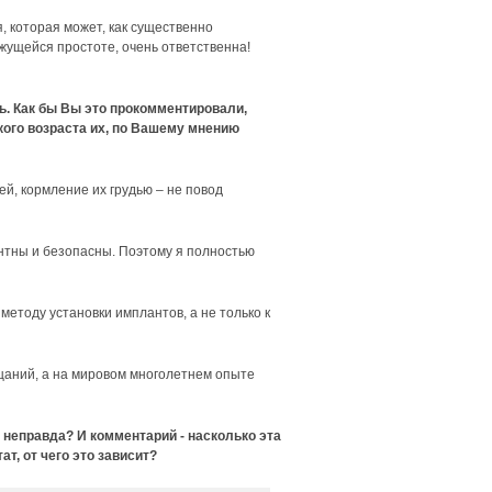
, которая может, как существенно
ажущейся простоте, очень ответственна!
ь. Как бы Вы это прокомментировали,
кого возраста их, по Вашему мнению
ей, кормление их грудью – не повод
нтны и безопасны. Поэтому я полностью
етоду установки имплантов, а не только к
щаний, а на мировом многолетнем опыте
 неправда? И комментарий - насколько эта
т, от чего это зависит?