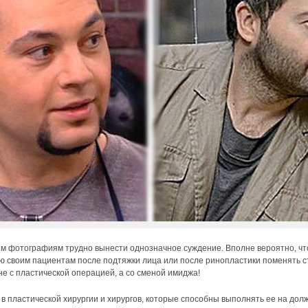
м фотографиям трудно вынести однозначное суждение. Вполне вероятно, чт
ую своим пациентам после подтяжки лица или после ринопластики поменять с
е с пластической операцией, а со сменой имиджа!
в пластической хирургии и хирургов, которые способны выполнять ее на дол