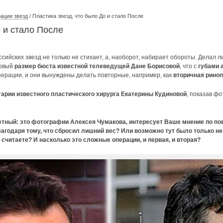
ации звезд
/ Пластика звезд, что было До и стало После
о и стало После
ийских звезд не только не стихает, а, наоборот, набирает обороты. Делал л
новый
размер бюста известной телеведущей Дане Борисовой
, что с
губами 
ерации, и они вынуждены делать повторные, например, как
вторичная риноп
арии известного пластического хирурга Екатерины Кудиновой
, показав ф
етный: это фотографии Алексея Чумакова, интересует Ваше мнение по пов
лагодаря тому, что сбросил лишний вес? Или возможно тут было только н
 считаете? И насколько это сложные операции, и первая, и вторая?