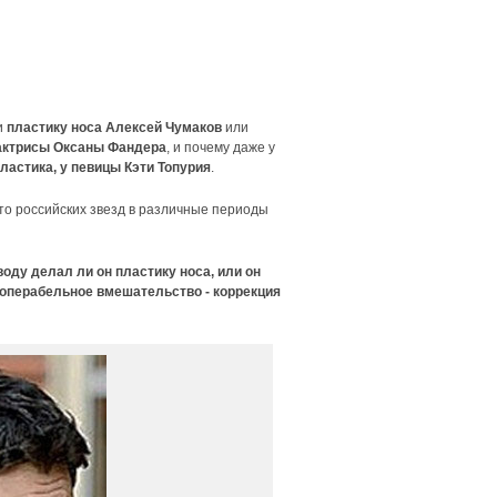
и
пластику носа Алексей Чумаков
или
актрисы Оксаны Фандера
, и почему даже у
ластика, у певицы Кэти Топурия
.
ото российских звезд в различные периоды
оду делал ли он пластику носа, или он
еоперабельное вмешательство - коррекция