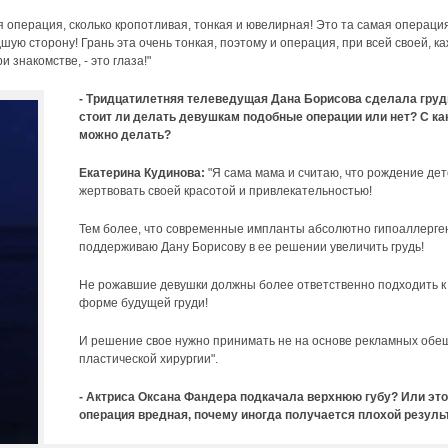
операция, сколько кропотливая, тонкая и ювелирная! Это та самая операция
дшую сторону! Грань эта очень тонкая, поэтому и операция, при всей своей, к
 знакомстве, - это глаза!"
- Тридцатилетняя телеведущая Дана Борисова сделала груд
стоит ли делать девушкам подобные операции или нет? С ка
можно делать?
Екатерина Кудинова:
"Я сама мама и считаю, что рождение дет
жертвовать своей красотой и привлекательностью!
Тем более, что современные импланты абсолютно гипоаллерге
поддерживаю Дану Борисову в ее решении увеличить грудь!
Не рожавшие девушки должны более ответственно подходить к м
форме будущей груди!
И решение свое нужно принимать не на основе рекламных обе
пластической хирургии".
- Актриса Оксана Фандера подкачала верхнюю губу? Или это
операция вредная, почему иногда получается плохой результа