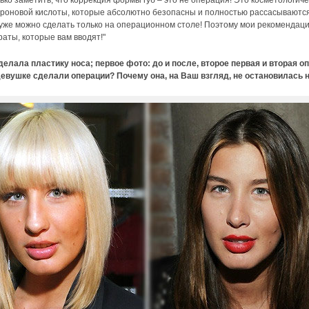
ко заметить, что коррекция формы губ – это не операция! Это косметологич
роновой кислоты, которые абсолютно безопасны и полностью рассасываются 
это уже можно сделать только на операционном столе! Поэтому мои рекоменда
аты, которые вам вводят!"
делала пластику носа; первое фото: до и после, второе первая и вторая оп
 девушке сделали операции? Почему она, на Ваш взгляд, не остановилась 