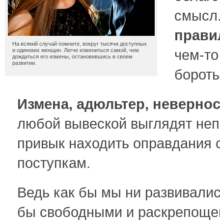
смысл
прави
На всякий случай помните, вокруг тысячи доступных
чем-то
и одиноких женщин. Легче измениться самой, чем
дождаться его измены, остановившись в своем
развитии.
бороть
Измена, адюльтер, неверно
любой вывеской выглядят непр
привык находить оправдания
поступкам.
Ведь как бы мы ни развивали
бы свободными и раскрепоще