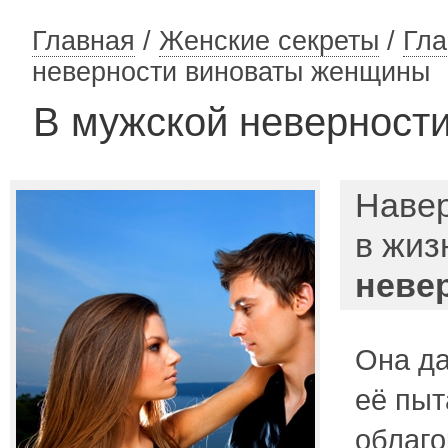
Главная
/
Женские секреты
/
Гла
неверности виноваты женщины
В мужской неверност
Навер
в жиз
неве
Она да
её пыт
облаго