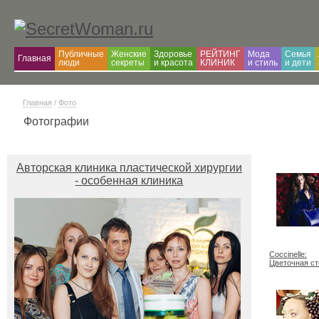
Публичные
Женские
Здоровье
РЕЙТИНГ
Мода
Семья
Главная
люди
секреты
и красота
КЛИНИК
и cтиль
и дети
Главная
/
Фото
Фотографии
Авторская клиника пластической хирургии
- особенная клиника
Coccinelle:
Цветочная ст