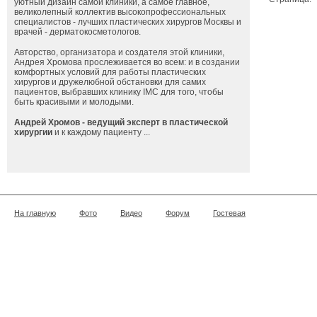
уютный дизайн самой клиники, а самое главное,
великолепный коллектив высокопрофессиональных
специалистов - лучших пластических хирургов Москвы и
врачей - дерматокосметологов.
Авторство, организатора и создателя этой клиники,
Андрея Хромова прослеживается во всем: и в создании
комфортных условий для работы пластических
хирургов и дружелюбной обстановки для самих
пациентов, выбравших клинику IMC для того, чтобы
быть красивыми и молодыми.
Андрей Хромов - ведущий эксперт в пластической
хирургии
и к каждому пациенту ...
На главную
Фото
Видео
Форум
Гостевая