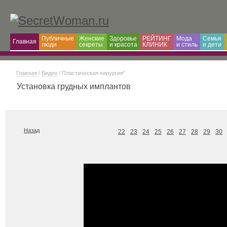
Публичные
Женские
Здоровье
РЕЙТИНГ
Мода
Семья
Главная
люди
секреты
и красота
КЛИНИК
и cтиль
и дети
Главная
/
Видео
/
Пластическая хирургия"
Установка грудных имплантов
Назад
22
23
24
25
26
27
28
29
30