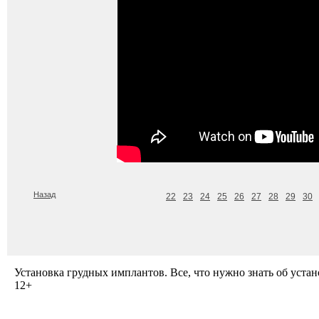
Назад
22
23
24
25
26
27
28
29
30
Установка грудных имплантов. Все, что нужно знать об уста
12+