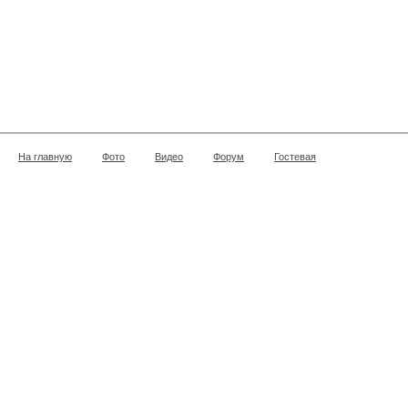
На главную
Фото
Видео
Форум
Гостевая