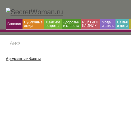
Публичные
Женские
Здоровье
РЕЙТИНГ
Мода
Семья
Главная
люди
секреты
и красота
КЛИНИК
и cтиль
и дети
АиФ
Аргументы и Факты