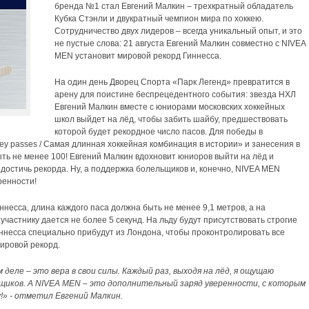
бренда №1 стал Евгений Малкин – трехкратный обладатель
Кубка Стэнли и двукратный чемпион мира по хоккею.
Сотрудничество двух лидеров – всегда уникальный опыт, и это
не пустые слова: 21 августа Евгений Малкин совместно с NIVEA
MEN установит мировой рекорд Гиннесса.
На один день Дворец Спорта «Парк Легенд» превратится в
арену для поистине беспрецедентного события: звезда НХЛ
Евгений Малкин вместе с юниорами московских хоккейных
школ выйдет на лёд, чтобы забить шайбу, предшествовать
которой будет рекордное число пасов. Для победы в
key passes / Самая длинная хоккейная комбинация в истории» и занесения в
ыть не менее 100! Евгений Малкин вдохновит юниоров выйти на лёд и
ы достичь рекорда. Ну, а поддержка болельщиков и, конечно, NIVEA MEN
ренности!
несса, длина каждого паса должна быть не менее 9,1 метров, а на
астнику дается не более 5 секунд. На льду будут присутствовать строгие
иннесса специально прибудут из Лондона, чтобы проконтролировать все
ировой рекорд.
м деле – это вера в свои силы. Каждый раз, выходя на лёд, я ощущаю
щиков. А NIVEA MEN – это дополнительный заряд уверенности, с которым
у!» - отметил Евгений Малкин.