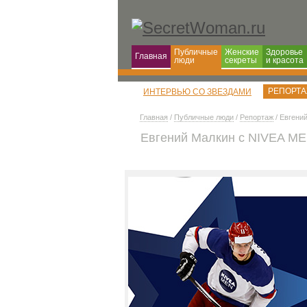
Публичные
Женские
Здоровье
Главная
люди
секреты
и красота
РЕПОРТ
ИНТЕРВЬЮ СО ЗВЕЗДАМИ
Главная
/
Публичные люди
/
Репортаж
/ Евгени
Евгений Малкин с NIVEA ME