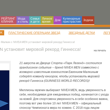
РЕЙТИНГ
Мода
Семья
Личное
Кулинарные
Дом
Зодиак
КЛИНИК
и cтиль
и дети
время
пристрастия
АЖ
ПЛАСТИЧЕСКИЕ ОПЕРАЦИИ ЗВЕЗД
ЗВЕЗДНЫЕ ДЕТКИ
ЛЕГ
й Малкин с NIVEA MEN установит мировой рекорд Гиннесса!
N установит мировой рекорд Гиннесса!
на печать
21 августа во Дворце Спорта «Парк Легенд» состоится
грандиозное событие – бренд NIVEA MEN совместно с
всемирно известным хоккеистом Евгением Малкиным
соберёт команду юниоров, чтобы установить мировой
рекорд Гиннесса (GUINNESS WORLD RECORDS)!
Миллионы мужчин выбирают NIVEA MEN, ведь уверенность в
себе, необходимая для ежедневных побед, начинается с ухода
за кожей. Для спортсмена уверенность в себе особенно важна,
поэтому вот уже более 10 лет NIVEA MEN – официальный
спонсор Чемпионата мира по хоккею. С 2018 года лицом