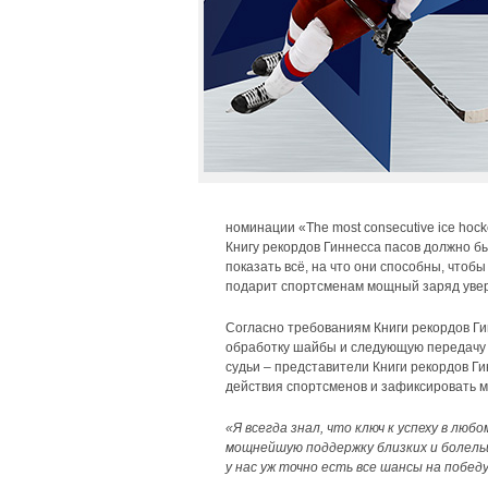
номинации «The most consecutive ice hoc
Книгу рекордов Гиннесса пасов должно б
показать всё, на что они способны, чтоб
подарит спортсменам мощный заряд уве
Согласно требованиям Книги рекордов Гин
обработку шайбы и следующую передачу уч
судьи – представители Книги рекордов Г
действия спортсменов и зафиксировать м
«Я всегда знал, что ключ к успеху в любо
мощнейшую поддержку близких и болель
у нас уж точно есть все шансы на побед