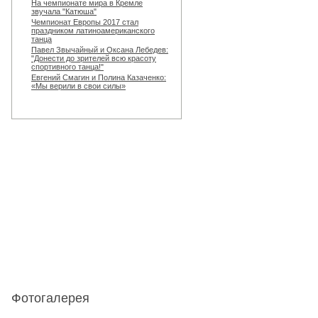
На чемпионате мира в Кремле
звучала "Катюша"
Чемпионат Европы 2017 стал
праздником латиноамериканского
танца
Павел Звычайный и Оксана Лебедев:
"Донести до зрителей всю красоту
спортивного танца!"
Евгений Смагин и Полина Казаченко:
«Мы верили в свои силы»
Фотогалерея