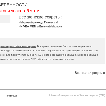
УВЕРЕННОСТИ
и они знают об этом:
Все женские секреты:
- Мировой рекорд Гиннесса!
- NIVEA MEN и Евгений Малкин
ернет-журнал Женские секреты
. Все права защищены. За присланные рукописи,
тов журнал ответственности не несет. Запрещается воспроизводить полностью или
в журнале SecretWoman.ru без письменного разрешения редакции. Мнение редакции
татьи, отмеченные знаком ADV, публикуются на правах рекламы.
Все статьи раздела
Гостевая
© Женский интернет-журнал «Женские секреты» (2026)