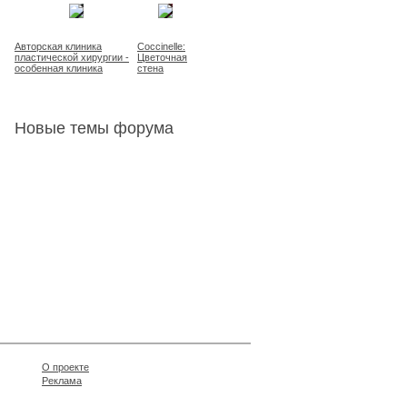
Авторская клиника
Coccinelle:
пластической хирургии -
Цветочная
особенная клиника
стена
Новые темы форума
О проекте
Реклама