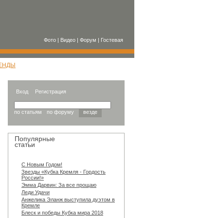
Фото
|
Видео
|
Форум
|
Гостевая
ЕНДЫ
Вход
Регистрация
по статьям
по форуму
везде
Популярные
статьи
С Новым Годом!
Звезды «Кубка Кремля - Гордость
России!»
Эмма Дарвин: За все прощаю
Леди Удачи
Анжелика Эланж выступила дуэтом в
Кремле
Блеск и победы Кубка мира 2018