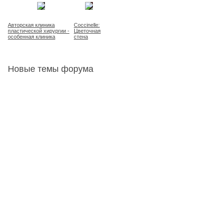
Авторская клиника
Coccinelle:
пластической хирургии -
Цветочная
особенная клиника
стена
Новые темы форума