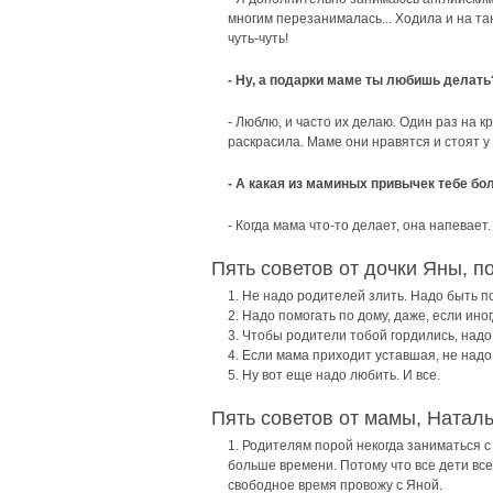
многим перезанималась... Ходила и на тан
чуть-чуть!
- Ну, а подарки маме ты любишь делать
- Люблю, и часто их делаю. Один раз на к
раскрасила. Маме они нравятся и стоят у 
- А какая из маминых привычек тебе бо
- Когда мама что-то делает, она напевает.
Пять советов от дочки Яны, п
1. Не надо родителей злить. Надо быть п
2. Надо помогать по дому, даже, если иног
3. Чтобы родители тобой гордились, надо
4. Если мама приходит уставшая, не надо
5. Ну вот еще надо любить. И все.
Пять советов от мамы, Наталь
1. Родителям порой некогда заниматься с
больше времени. Потому что все дети вс
свободное время провожу с Яной.