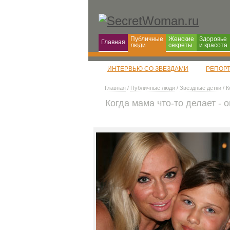
Публичные
Женские
Здоровье
Главная
люди
секреты
и красота
ИНТЕРВЬЮ СО ЗВЕЗДАМИ
РЕПОР
Главная
/
Публичные люди
/
Звездные детки
/ К
Когда мама что-то делает - 