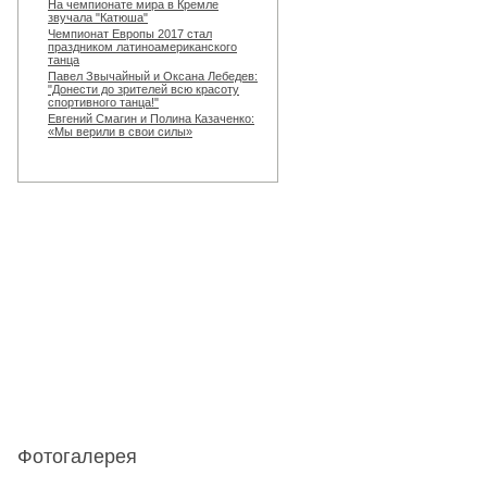
На чемпионате мира в Кремле
звучала "Катюша"
Чемпионат Европы 2017 стал
праздником латиноамериканского
танца
Павел Звычайный и Оксана Лебедев:
"Донести до зрителей всю красоту
спортивного танца!"
Евгений Смагин и Полина Казаченко:
«Мы верили в свои силы»
Фотогалерея