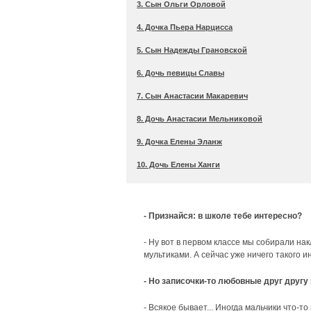
3. Сын Ольги Орловой
4. Дочка Пьера Нарцисса
5. Сын Надежды Грановской
6. Дочь певицы Славы
7. Сын Анастасии Макаревич
8. Дочь Анастасии Мельниковой
9. Дочка Елены Эланж
10. Дочь Елены Ханги
- Признайся: в школе тебе интересно?
- Ну вот в первом классе мы собирали нак
мультиками. А сейчас уже ничего такого ин
- Но записочки-то любовные друг другу
- Всякое бывает... Иногда мальчики что-т