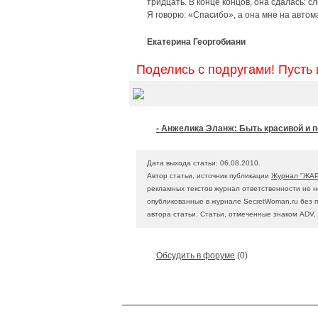
тридцать. В конце концов, она сдалась: 
Я говорю: «Спасибо», а она мне на автом
Екатерина Георгобиани
Поделись с подругами! Пусть 
- Анжелика Эланж: Быть красивой и п
Дата выхода статьи: 06.08.2010.
Автор статьи, источник публикации
Журнал "ЖАР
рекламных текстов журнал ответственности не н
опубликованные в журнале SecretWoman.ru без 
автора статьи. Статьи, отмеченные знаком ADV,
Обсудить в форуме
(0)