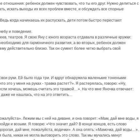
 отношения: ребенок должен чувствовать, что ты его друг. Нужно делиться с
ть, искать выходы их всех проблем вместе, и обсуждать все спорные
 Ведь когда начинаешь их распускать, дети потом быстро перестают
чебу и поведение.
ев, театров. Я свою Яну с юного возраста отдавала в различные кружки:
 необходимо для гармоничного развития, а во-вторых, ребенок должен
 ему действительно близко. Так он сумеет более четко выбрать свой
вои руки. Ей было года три. И вдруг обнаружила маленькие тоненькие
то это у меня на руках - травка растет?». Я растерялась, говорю: «Ну,
 если хочешь, можешь считать это травкой…». На что мне Яночка отвечает:
 даже не нашлась, что на это ответить…
ожалуйста». Лежим мы с ней на диване, и она говорит: «Мам, дай мне воды, я
ойди и возьми. Я говорю: «Что значит дай? В конце концов, есть слово
орогая, дай мне, пожалуйста, водички». А она опять: «Мамочка, дай воды…».
 была, никак не могла выговорить это слово. Так мы мучались минут