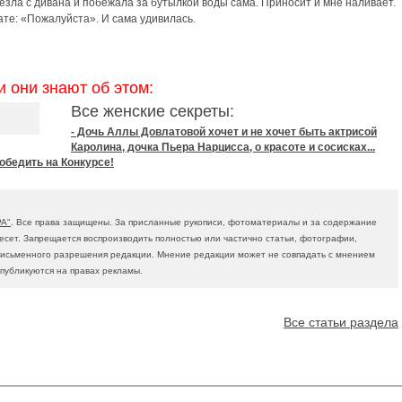
слезла с дивана и побежала за бутылкой воды сама. Приносит и мне наливает.
ате: «Пожалуйста». И сама удивилась.
и они знают об этом:
Все женские секреты:
- Дочь Аллы Довлатовой хочет и не хочет быть актрисой
Каролина, дочка Пьера Нарцисса, о красоте и сосисках...
обедить на Конкурсе!
А"
. Все права защищены. За присланные рукописи, фотоматериалы и за содержание
есет. Запрещается воспроизводить полностью или частично статьи, фотографии,
письменного разрешения редакции. Мнение редакции может не совпадать с мнением
 публикуются на правах рекламы.
Все статьи раздела