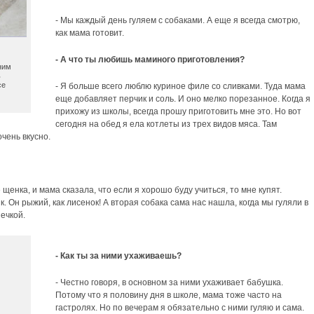
- Мы каждый день гуляем с собаками. А еще я всегда смотрю,
как мама готовит.
- А что ты любишь маминого приготовления?
ним
ь
се
- Я больше всего люблю куриное филе со сливками. Туда мама
еще добавляет перчик и соль. И оно мелко порезанное. Когда я
прихожу из школы, всегда прошу приготовить мне это. Но вот
сегодня на обед я ела котлеты из трех видов мяса. Там
очень вкусно.
 щенка, и мама сказала, что если я хорошо буду учиться, то мне купят.
. Он рыжий, как лисенок! А вторая собака сама нас нашла, когда мы гуляли в
ечкой.
- Как ты за ними ухаживаешь?
- Честно говоря, в основном за ними ухаживает бабушка.
Потому что я половину дня в школе, мама тоже часто на
гастролях. Но по вечерам я обязательно с ними гуляю и сама.