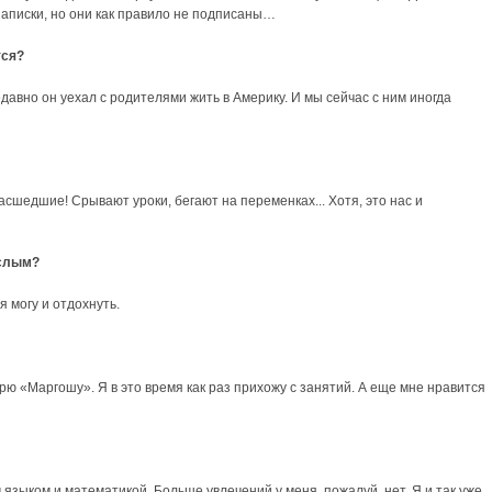
записки, но они как правило не подписаны…
тся?
едавно он уехал с родителями жить в Америку. И мы сейчас с ним иногда
асшедшие! Срывают уроки, бегают на переменках... Хотя, это нас и
ослым?
я могу и отдохнуть.
отрю «Маргошу». Я в это время как раз прихожу с занятий. А еще мне нравится
языком и математикой. Больше увлечений у меня, пожалуй, нет. Я и так уже