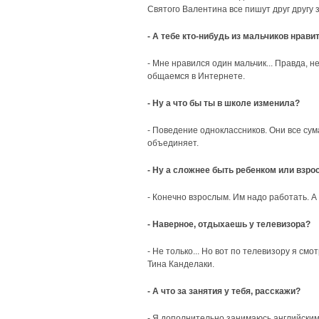
Святого Валентина все пишут друг другу 
- А тебе кто-нибудь из мальчиков нрави
- Мне нравился один мальчик... Правда, н
общаемся в Интернете.
- Ну а что бы ты в школе изменила?
- Поведение одноклассников. Они все сум
объединяет.
- Ну а сложнее быть ребенком или взр
- Конечно взрослым. Им надо работать. А 
- Наверное, отдыхаешь у телевизора?
- Не только... Но вот по телевизору я см
Тина Канделаки.
- А что за занятия у тебя, расскажи?
- Я дополнительно занимаюсь английским 