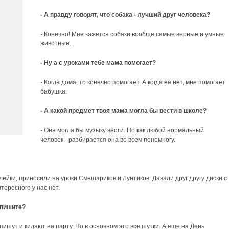
- А правду говорят, что собака - лучший друг человека?
- Конечно! Мне кажется собаки вообще самые верные и умные
животные.
- Ну а с уроками тебе мама помогает?
- Когда дома, то конечно помогает. А когда ее нет, мне помогает
бабушка.
- А какой предмет твоя мама могла бы вести в школе?
- Она могла бы музыку вести. Но как любой нормальный
человек - разбирается она во всем понемногу.
лейки, приносили на уроки Смешариков и Лунтиков. Давали друг другу диски с
тересного у нас нет.
 пишите?
о пишут и кидают на парту. Но в основном это все шутки. А еще на День