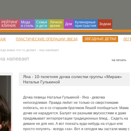
РЕЙТИНГ
Мода
Семья
Личное
Кулинарные
Дом
Зодиак
КЛИНИК
и cтиль
и дети
время
пристрастия
ЗВЕЗДНЫЕ ДЕТКИ
ТАЖ
ПЛАСТИЧЕСКИЕ ОПЕРАЦИИ ЗВЕЗД
ЛЕГ
огда мама что-то делает - она напевает
она напевает
на печать
Яна - 10-тилетняя дочка солистки группы «Мираж»
Натальи Гулькиной
Дочка певицы Натальи Гулькиной - Яна - девочка
непоседливая. Правда любит не только со сверстниками
побегать, но и со старшим братиком Лешей пообщаться. Мама
дочке не нарадуется. Балует ее разными вкусностями и даже
придумывает интерпретации традиционных блюд... Сидеть на
диване не для них. А вот поехать куда-нибудь на отдых или
просто погулять - всегда «за». Вот и сегодня мы застали маму с