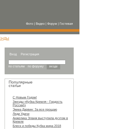
Фото
|
Видео
|
Форум
|
Гостевая
ЕНДЫ
Вход
Регистрация
по статьям
по форуму
везде
Популярные
статьи
С Новым Годом!
Звезды «Кубка Кремля - Гордость
России!»
Эмма Дарвин: За все прощаю
Леди Удачи
Анжелика Эланж выступила дуэтом в
Кремле
Блеск и победы Кубка мира 2018