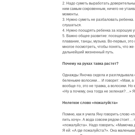
2. Надо суметь выработать доверительные
ним самым сокровенным, ничего не утаива
моменты.
3. Нужно суметь не разбаловать ребенка.
слушаться.
4. Нужно поощрять ребенка за хорошую у
5. Важно общее развитие: посещение музе
плавание, танцы, музыка. Во-первых, это
многое посмотреть, чтобы понять, что же
дальнейший жизненный путь.
Почему на руках тавка растет?
Однажды Яночка сидела и разглядывала с
беленькие волосики… И говорит: «Мам, а ч
вообще-то, это не травка, а волосики. Но
«Ну а почему, она тогда не зеленая?…» Я
Нелегкое слово «пожалуйста»
Помню, как я учила Яну говорить слово «п
пить хочу». А вода совсем рядом стоит… п
«пожалуйста». Надо говорить: «Мамочка д
Я ей: «А где пожалуйста?». Она маленькая