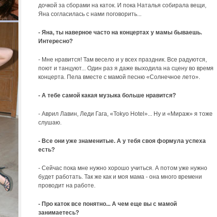
дочкой за сборами на каток. И пока Наталья собирала вещи,
Яна согласилась с нами поговорить...
- Яна, ты наверное часто на концертах у мамы бываешь.
Интересно?
- Мне нравится! Там весело и у всех праздник. Все радуются,
поют и танцуют... Один раз я даже выходила на сцену во время
концерта. Пела вместе с мамой песню «Солнечное лето».
- А тебе самой какая музыка больше нравится?
- Аврил Лавин, Леди Гага, «Tokyo Hotel»... Ну и «Мираж» я тоже
слушаю.
- Все они уже знаменитые. А у тебя своя формула успеха
есть?
- Сейчас пока мне нужно хорошо учиться. А потом уже нужно
будет работать. Так же как и моя мама - она много времени
проводит на работе.
- Про каток все понятно... А чем еще вы с мамой
занимаетесь?