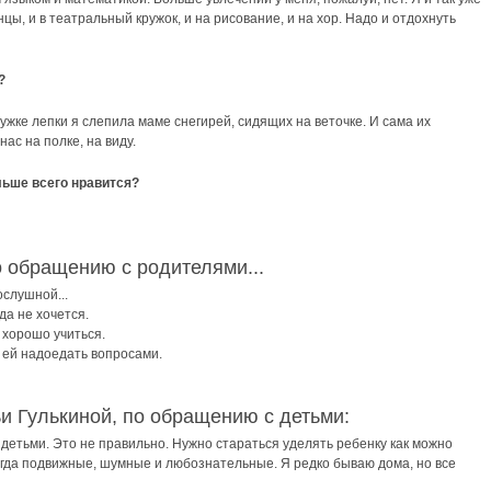
цы, и в театральный кружок, и на рисование, и на хор. Надо и отдохнуть
?
ружке лепки я слепила маме снегирей, сидящих на веточке. И сама их
нас на полке, на виду.
льше всего нравится?
о обращению с родителями...
ослушной...
да не хочется.
 хорошо учиться.
 ей надоедать вопросами.
и Гулькиной, по обращению с детьми:
 детьми. Это не правильно. Нужно стараться уделять ребенку как можно
егда подвижные, шумные и любознательные. Я редко бываю дома, но все