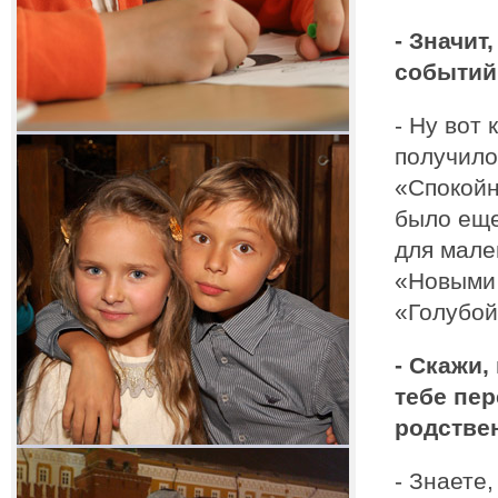
- Значит
событий
- Ну вот 
получило
«Спокойн
было еще
для мале
«Новыми
«Голубой
- Скажи,
тебе пер
родстве
- Знаете,