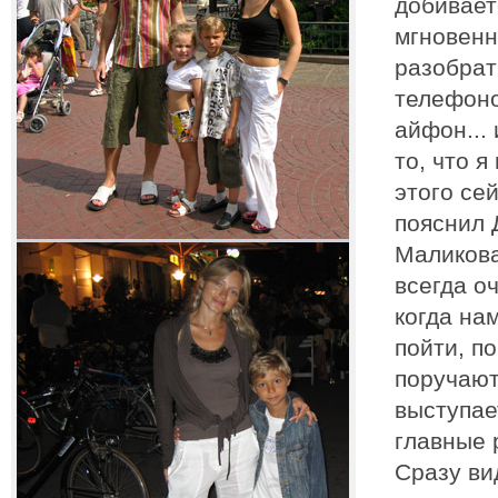
добивает
мгновенн
разобрат
телефоно
айфон... 
то, что я
этого се
пояснил 
Маликова
всегда о
когда на
пойти, по
поручают
выступае
главные 
Сразу ви