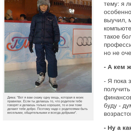
тему: я 
особенно
выучил, 
компьютер
такое бо
професси
но не оч
- А кем
- Я пока
получить
финансов
Дима: "Вот я вам скажу одну вещь, которая в моих
правилах. Если ты делаешь то, что родители тебе
буду - ду
говорят и делаешь только хорошее, то и они тоже
делают тебе добро. Поэтому надо с родителями быть
возрасто
веселыми, общительными и всегда добрыми".
- Ну а к