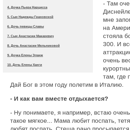
- Там оч
4. Дочка Пьера Нарцисса
Диснейле
5. Сын Надежды Грановской
мне запо
на Амери
6. Дочь певицы Славы
стояла бо
7. Сын Анастасии Макаревич
300. И в
8. Дочь Анастасии Мельниковой
аттракци
9. Дочка Елены Эланж
очень ве
10. Дочь Елены Ханги
курортны
там, где 
Дай Бог в этом году полетим в Италию.
- И как вам вместе отдыхается?
- Ну понимаете, я например, встаю очень
такое мягкое... Мама любит поспать, тет
любят поспать. Стеша рано просыпается