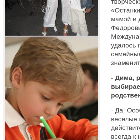
творческ
«Останки
мамой и 
Федорови
Междунар
удалось 
семейные
знаменит
- Дима, 
выбирае
родстве
- Да! Ос
веселые 
действит
всегда к