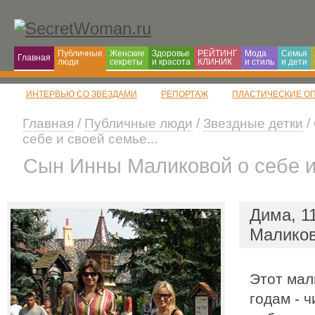
Публичные
Женские
Здоровье
РЕЙТИНГ
Мода
Семья
Главная
люди
секреты
и красота
КЛИНИК
и cтиль
и дети
ИНТЕРВЬЮ СО ЗВЕЗДАМИ
РЕПОРТАЖ
ПЛАСТИЧЕСКИЕ ОП
Главная
/
Публичные люди
/
Звездные детки
/
себе и своей семье...
Сын Инны Маликовой о себе и 
Дима, 1
Малико
Этот мал
годам - 