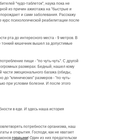
ителей "чудо-таблеток", наука пока не
одной из причин ажиотажа на "быстрые и
 порождает и сами заболевания. Расскажу
е курс психологической реабилитации после
ти рта до интересного места - 9 метров. В
ае тонкий кишечник вышел за допустимые
отребление пищи - "по чуть-чуть". С другой
 в огромных размерах. Бедный, нашел кому
ей части эмоционального багажа (обиды,
 до "клинических" размеров - "по чуть-
ько при условии болезни. И после этого
бности в еде. И здесь наша история
довлетворять потребности организма, наш
таты и открытия. Господи, как не хватает
законов
гордыни
! Один из них предательски