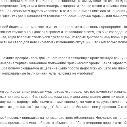
 от тяжелой болезни. Наоборот, по отношению к самому себе это благородно и
в исцеление. Ведь книги-бестселлеры о здоровом образе жизни и реклама сн
нная сознанием другого человека. К вам она не имеет никакого отношения до
А здесь как раз и начинается главная проблема - борьба гордынь или личност
своей болезни - есть по часам и в строго регламентированных пропорциях. Но
тивном случае он бы доверял врачам и не завидовал всем, кто был свободен 
нта, когда впервые столкнулся с условиями, которые диктовали ему врачи и 
сти не стало для него сигналом к изменению ситуации. Это был только повод
шечника превратилось для нашего героя в священную нравственную войну - л
амерена терпеть униженное положение "физического урода". Так от здравого 
. Вот почему ожидаемое исцеление было просто недостижимо. Зато его лично
, неправильные были книжки: чуть человека не угробили!"
тролировать при помощи ума, потому что предел его возможностей изначальн
как не использует. И вот сейчас, когда стали доступны знания древних целит
нашу жизнь наряду с обычными врачами вошли даже маги и колдуны (хочешь - л
икс - исцелиться за "три секунды". Многие еще больше в нее уверовали. С ка
ой нервных припадков на почве... газетного объявления. Несколько лет она 
 она прочитала в местной газете объявление: "Лечу ожирение древним китайс