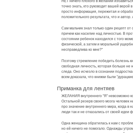
НЕТ ничего плохого в желании избавиться
точно знать, кто руководит вашей верой 
просто информация, пережитая и обработа
положительного результата, что и автор. 
Сам мальчик знал только один рецепт от 
причем как насилие над личностью. В про
состоянии ребенок находился с того моме
физической, а затем и моральной ущербно
несправедлива ко мне?"
Поэтому стремление победить болезнь ки
свободная личность, которая больше не н
следа. Оно исчезло в сознании подростка
всем доказала, что книжки были "дурацкие
Приманка для лентяев
ЖЕЛАНИЯ внутреннего "Я" невозможно кон
Остальной резерв своего мозга человек ни
про значение внутреннего мира, когда в 
люди так и не отказались от своей идеи ф
Одна женщина обратилась к нам с проблем
но ей ничего не помогало. Однажды утром