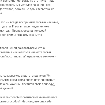
 достойно. Но, встав на этот путь, надо
огсшибательных методов лечения - это
 тех пор, пока вы не добьетесь того же
ей.
 это им всегда воспринималось как насилие,
от диеты. И вот в таком подавленном
родители. Правда, осознание своей
 для обиды: "Почему жизнь так
юбой ценой доказать всем, что он -
желания - исцелиться - не осталось и
сть "восстановила" утраченное величие -
о, как вы уже знаете, ограничен 7%.
ельских школ, когда снова начали говорить
ечись, хочешь - постигай свою природу),
кой целью?
искала способ избавиться от лишнего веса,
ким способом". Не знаю, что она себе