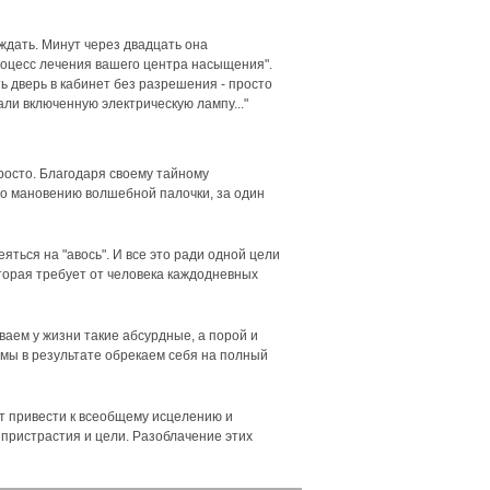
ждать. Минут через двадцать она
 процесс лечения вашего центра насыщения".
ь дверь в кабинет без разрешения - просто
али включенную электрическую лампу..."
просто. Благодаря своему тайному
 по мановению волшебной палочки, за один
ться на "авось". И все это ради одной цели
которая требует от человека каждодневных
ваем у жизни такие абсурдные, а порой и
, мы в результате обрекаем себя на полный
ет привести к всеобщему исцелению и
пристрастия и цели. Разоблачение этих