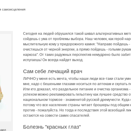
м самоисцеления
Сегодня на людей обрушился такой шквал альтернативных метод
сойдешь с ума от проблемы выбора. Наш человек, как герой нар
мыслительную кому у придорожного камня: "Направо пойдешь - 
очистишься от черной энергии, а прямо пойдешь - голыми рукам
наркоза". От таких радужных перспектив немудрено было забить
испугаешь! Он всегда найдет выход.
Сам себе лечащий врач
ЛИЧНО у меня есть мечта, чтобы наши люди все-таки стали умне
мне, надо с бешеными глазами носиться по аптекам и скупать 
Или кто доказал, что раздельное питание и очистка организма -
успехом можно рекламировать гильотину как лучшее средство от
национальном тормозе - знаменитой русской дремучести. Куда о
потому что все население страны читает брошюры под общим на
против - пожалуйста. Но тогда и последствия этой всеобщей л
остаются на совести самих спасателей.
Болезнь "красных глаз"
едел