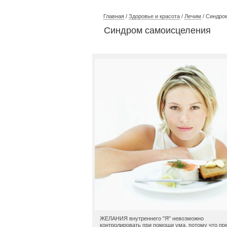
Главная
/
Здоровье и красота
/
Лечим
/ Синдро
Синдром самоисцеления
ЖЕЛАНИЯ внутреннего "Я" невозможно
контролировать при помощи ума, потому что пр