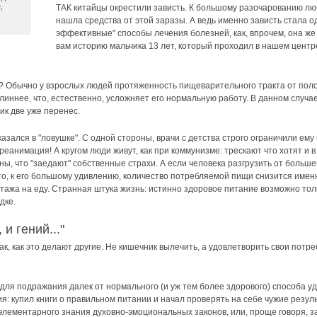
,
ТАК китайцы окрестили зависть. К большому разочарованию люб
нашла средства от этой заразы. А ведь именно зависть стала 
эффективные" способы лечения болезней, как, впрочем, она же
вам историю мальчика 13 лет, который проходил в нашем центр
? Обычно у взрослых людей протяженность пищеварительного тракта от полос
линнее, что, естественно, усложняет его нормальную работу. В данном случ
ик две уже перенес.
зался в "ловушке". С одной стороны, врачи с детства строго ограничили ему п
- реанимация! А кругом люди живут, как при коммунизме: трескают что хотят и
ны, что "заедают" собственные страхи. А если человека разгрузить от больш
 то, к его большому удивлению, количество потребляемой пищи снизится именно
иотажа на еду. Странная штука жизнь: истинно здоровое питание возможно тол
дке.
и гений..."
ак, как это делают другие. Не кишечник вылечить, а удовлетворить свои потре
.
 для подражания далек от нормального (и уж тем более здорового) способа у
я: купил книги о правильном питании и начал проверять на себе чужие резуль
элементарного знания духовно-эмоциональных законов, или, проще говоря, 