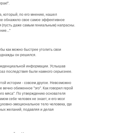
рак!".
а, который, по его мнению, нашел
 уже обнажило свое самое эффективное
м (пусть даже самым гениальным) напрасны.
ие..."
обы как можно быстрее утолить свои
И однажды он решился.
конфиденциальной информации. Услышав
 раз последствия были намного серьезнее.
этой истории - совсем другое. Невозможно
 вечно обиженное "эго". Как говорил герой
ого мяса". По утверждению основателя
ом себе человек не знает, и его мозг
уховно-эмоциональное тело человека, где
йных желаний, подавляя и делая