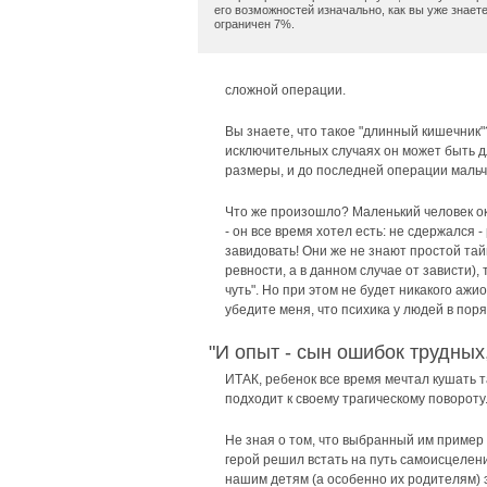
его возможностей изначально, как вы уже знаете
ограничен 7%.
сложной операции.
Вы знаете, что такое "длинный кишечник"
исключительных случаях он может быть д
размеры, и до последней операции мальч
Что же произошло? Маленький человек ока
- он все время хотел есть: не сдержался 
завидовать! Они же не знают простой тай
ревности, а в данном случае от зависти),
чуть". Но при этом не будет никакого аж
убедите меня, что психика у людей в поря
"И опыт - сын ошибок трудных, 
ИТАК, ребенок все время мечтал кушать т
подходит к своему трагическому повороту
Не зная о том, что выбранный им пример
герой решил встать на путь самоисцелени
нашим детям (а особенно их родителям) 