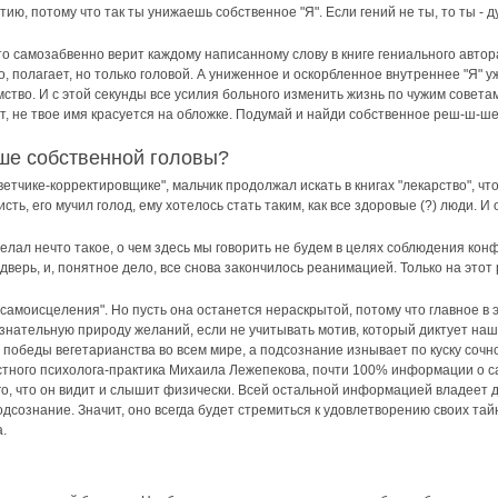
ию, потому что так ты унижаешь собственное "Я". Если гений не ты, то ты - ду
что самозабвенно верит каждому написанному слову в книге гениального автор
, полагает, но только головой. А униженное и оскорбленное внутреннее "Я"
ство. И с этой секунды все усилия больного изменить жизнь по чужим совета
ит, не твое имя красуется на обложке. Подумай и найди собственное реш-ш-шен
ыше собственной головы?
тчике-корректировщике", мальчик продолжал искать в книгах "лекарство", чт
сть, его мучил голод, ему хотелось стать таким, как все здоровые (?) люди. 
сделал нечто такое, о чем здесь мы говорить не будем в целях соблюдения 
дверь, и, понятное дело, все снова закончилось реанимацией. Только на этот
 "самоисцеления". Но пусть она останется нераскрытой, потому что главное в 
знательную природу желаний, если не учитывать мотив, который диктует наше
 победы вегетарианства во всем мире, а подсознание изнывает по куску сочн
стного психолога-практика Михаила Лежепекова, почти 100% информации о сам
го, что он видит и слышит физически. Всей остальной информацией владеет д
дсознание. Значит, оно всегда будет стремиться к удовлетворению своих та
.