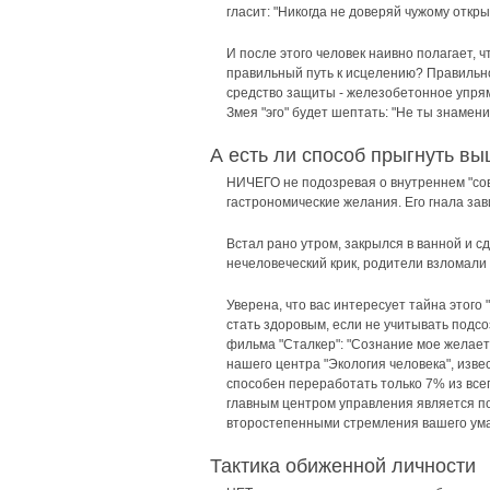
гласит: "Никогда не доверяй чужому открыт
И после этого человек наивно полагает, 
правильный путь к исцелению? Правильно
средство защиты - железобетонное упрям
Змея "эго" будет шептать: "Не ты знамен
А есть ли способ прыгнуть в
НИЧЕГО не подозревая о внутреннем "сове
гастрономические желания. Его гнала зави
Встал рано утром, закрылся в ванной и 
нечеловеческий крик, родители взломали 
Уверена, что вас интересует тайна этого
стать здоровым, если не учитывать подсо
фильма "Сталкер": "Сознание мое желает
нашего центра "Экология человека", изве
способен переработать только 7% из все
главным центром управления является по
второстепенными стремления вашего ума
Тактика обиженной личности