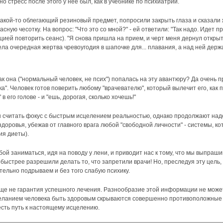
 стресс после этого у нее был, как в учебнике по психиатрии.
какой-то облегающий резиновый предмет, попросили закрыть глаза и сказали 
асную чесотку. На вопрос: "Что это со мной?" - ей ответили: "Так надо. Идет
цией повторить сеанс). "Я снова пришла на прием, и черт меня дернул открыт
ела очередная жертва чревоугодия в шапочке для... плавания, а над ней держ
 она ("нормальный человек, не псих") попалась на эту авантюру? Да очень 
". Человек готов поверить любому "врачевателю", который вылечит его, как
в его голове - и "ешь, дорогая, сколько хочешь!"
 считать фокус с быстрым исцелением реальностью, однако продолжают надея
 здоровья, убежав от главного врага любой "свободной личности" - системы, 
ия диеты).
й заниматься, идя на поводу у лени, и приводит нас к тому, что мы выпраши
обыстрее разрешили делать то, что запретили врачи! Но, преследуя эту цель
тельно подрываем и без того слабую психику.
 еще не гарантия успешного лечения. Разнообразие этой информации не мож
желанием человека быть здоровым скрываются совершенно противоположные 
сть путь к настоящему исцелению.