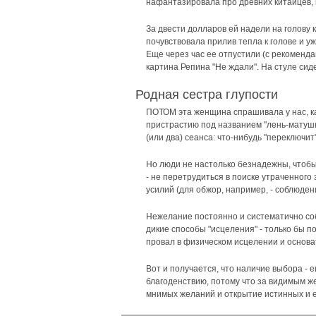
нафантазировала про древних китайцев, но
За двести долларов ей надели на голову 
почувствовала прилив тепла к голове и уж
Еще через час ее отпустили (с рекоменда
картина Репина "Не ждали". На стуле сид
Родная сестра глупости
ПОТОМ эта женщина спрашивала у нас, как
пристрастию под названием "лень-матушка
(или два) сеанса: что-нибудь "переключит" 
Но люди не настолько безнадежны, чтобы
- не перетрудиться в поиске утраченного
усилий (для обжор, например, - соблюден
Нежелание постоянно и систематично собо
дикие способы "исцеления" - только бы п
провал в физическом исцелении и основа
Вот и получается, что наличие выбора -
благоденствию, потому что за видимым 
мнимых желаний и открытие истинных и е