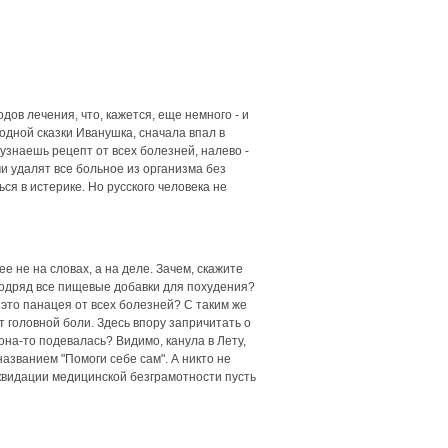
ов лечения, что, кажется, еще немного - и
одной сказки Иванушка, сначала впал в
узнаешь рецепт от всех болезней, налево -
и удалят все больное из организма без
ся в истерике. Но русского человека не
е не на словах, а на деле. Зачем, скажите
подряд все пищевые добавки для похудения?
 это панацея от всех болезней? С таким же
 головной боли. Здесь впору запричитать о
на-то подевалась? Видимо, канула в Лету,
званием "Помоги себе сам". А никто не
иквидации медицинской безграмотности пусть