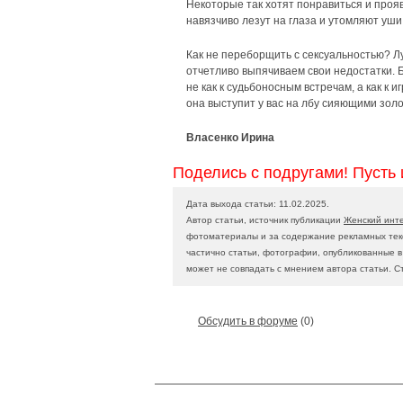
Некоторые так хотят понравиться и проя
навязчиво лезут на глаза и утомляют уши
Как не переборщить с сексуальностью? Л
отчетливо выпячиваем свои недостатки. Бу
не как к судьбоносным встречам, а как к и
она выступит у вас на лбу сияющими золо
Власенко Ирина
Поделись с подругами! Пусть 
Дата выхода статьи: 11.02.2025.
Автор статьи, источник публикации
Женский инт
фотоматериалы и за содержание рекламных текс
частично статьи, фотографии, опубликованные 
может не совпадать с мнением автора статьи. С
Обсудить в форуме
(0)