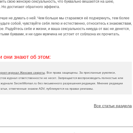
вить свою женскую сексуальность, что буквально вешаются на шею,
. Но достигают обратного эффекта.
учше не думать о ней. Чем больше мы стараемся её подчеркнуть, тем более
дьте собой, чувствуйте себя легко и естественно, относитесь к знакомствам,
гре. Радуйтесь себе и жизни, и ваша сексуальность никуда от вас не денется,
тыми буквами, и ни один мужчина не устоит от соблазна их прочитать.
и они знают об этом:
ернет-журнал Женские секреты
. Все права защищены. За присланные рукописи,
тов журнал ответственности не несет. Запрещается воспроизводить полностью или
в журнале SecretWoman.ru без письменного разрешения редакции. Мнение редакции
татьи, отмеченные знаком ADV, публикуются на правах рекламы.
Все статьи раздела