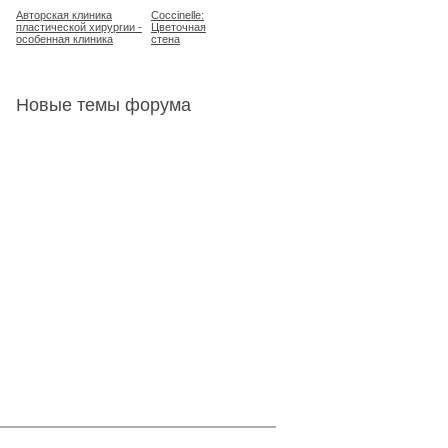
Авторская клиника
Coccinelle:
пластической хирургии -
Цветочная
особенная клиника
стена
Новые темы форума