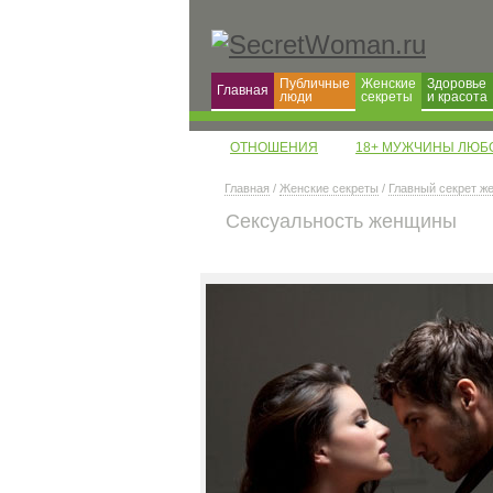
Публичные
Женские
Здоровье
Главная
люди
секреты
и красота
ОТНОШЕНИЯ
18+ МУЖЧИНЫ ЛЮБ
Главная
/
Женские секреты
/
Главный секрет 
Сексуальность женщины