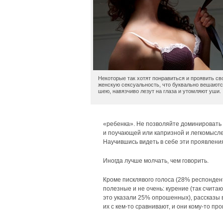
Некоторые так хотят понравиться и проявить св
женскую сексуальность, что буквально вешаютс
шею, навязчиво лезут на глаза и утомляют уши.
«ребенка». Не позволяйте доминировать 
и поучающей или капризной и легкомысле
Научившись видеть в себе эти проявления
Иногда лучше молчать, чем говорить.
Кроме писклявого голоса (28% респонден
полезные и не очень: курение (так счит
это указали 25% опрошенных), рассказы в
их с кем-то сравнивают, и они кому-то пр