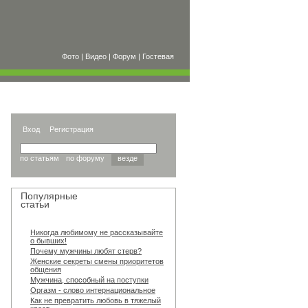
Фото
|
Видео
|
Форум
|
Гостевая
Вход
Регистрация
по статьям
по форуму
везде
Популярные
статьи
Никогда любимому не рассказывайте
о бывших!
Почему мужчины любят стерв?
Женские секреты смены приоритетов
общения
Мужчина, способный на поступки
Оргазм - слово интернациональное
Как не превратить любовь в тяжелый