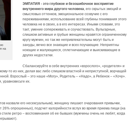
ЭМПАТИЯ - это глубокое и безошибочное восприятие
внутреннего мира другого человека
, его скрытых эмоций и
смысловых оттенков, эмоциональное созвучие с его
переживаниями, использование всей глубины понимания этого
человека не в своих, а в его интересах. Иными словами, это
такт, умение сопереживать и соучаствовать. Вульгарные,
слишком активные и грубые женщины нравятся ограниченному
кругу мужчин, но так же непривлекательны могут быть и
зануды, вечно все знающие и всех поучающие. Неприятны
ою
я на
ноющие и жалующиеся, сплетничающие и выискивающие в
других недостатки.
Сбалансируйте в себе внутренних «взрослого», «родителя» и
кому-то из них, делая вас либо слишком властной и неприступной, ворчащей
нной. Взрослый – это наше «Могу», Родитель – «Надо», а Ребенок – «Хочу».
, уравновесьте их.
тов назвали его несексуальным), женщину лишают очарования привычки,
ают 26% опрошенных), подсчет калорийности вслух во время приема пищи (на
 стиле ретро – воспоминания об ее бывших (мужчины очень не любят, когда
оигрывают).