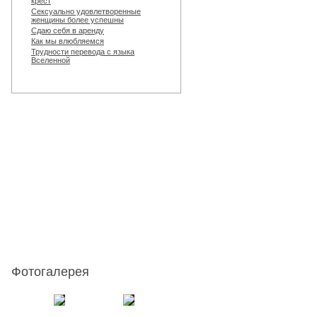
крест
Сексуально удовлетворенные
женщины более успешны
Сдаю себя в аренду
Как мы влюбляемся
Трудности перевода с языка
Вселенной
Фотогалерея