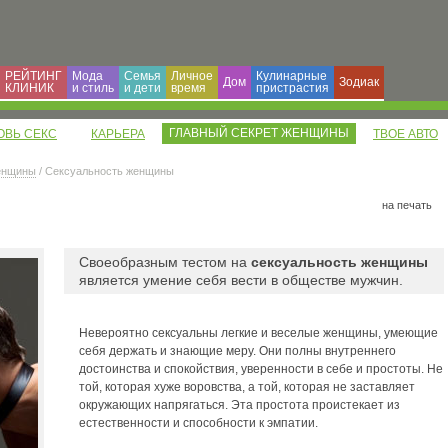
РЕЙТИНГ
Мода
Семья
Личное
Кулинарные
Дом
Зодиак
КЛИНИК
и cтиль
и дети
время
пристрастия
ГЛАВНЫЙ СЕКРЕТ ЖЕНЩИНЫ
ОВЬ СЕКС
КАРЬЕРА
ТВОЕ АВТО
женщины
/ Сексуальность женщины
на печать
Своеобразным тестом на
сексуальность женщины
является умение себя вести в обществе мужчин.
Невероятно сексуальны легкие и веселые женщины, умеющие
себя держать и знающие меру. Они полны внутреннего
достоинства и спокойствия, уверенности в себе и простоты. Не
той, которая хуже воровства, а той, которая не заставляет
окружающих напрягаться. Эта простота проистекает из
естественности и способности к эмпатии.