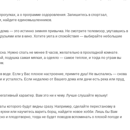
опрогулках, а о программе оздоровления. Запишитесь в спортзал,
и, найдите единомышленников.
 дома — это истинно зимняя привычка. Не смотрите телевизор, укутавшись в
 друзьями или в кино. Хотите уюта и спокойствия — выбирайте небольшие
сна. Нужно спать не менее 8 часов, желательно в прохладной комнате.
, подушка самая мягкая, а одеяло — самое теплое, и тогда по утрам вы
ом.
в воде. Если у Вас плохое настроение, примите душ! Не выспались — снова
и усталость. Если недалеко от Вашего дома или дачи есть река или пруд,
негативный характер. Вам это ни к чему. Лучше слушайте музыку!
аты которого будут видны сразу. Например, сделайте перестановку в
 кухни или научитесь варить борщ, найдите новое хобби. Лишь бы Вам
но и плодотворно, тогда не будет поводов вспоминать о плохой погоде и