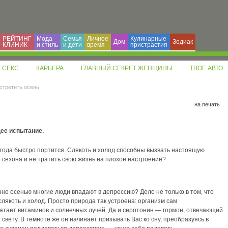
РЕЙТИНГ
Мода
Семья
Личное
Кулинарные
Дом
Зодиак
КЛИНИК
и cтиль
и дети
время
пристрастия
 СЕКС
КАРЬЕРА
ГЛАВНЫЙ СЕКРЕТ ЖЕНЩИНЫ
ТВОЕ АВТО
встретить осень
на печать
ее испытание.
огода быстро портится. Слякоть и холод способны вызвать настоящую
 сезона и не тратить свою жизнь на плохое настроение?
но осенью многие люди впадают в депрессию? Дело не только в том, что
слякоть и холод. Просто природа так устроена: организм сам
ватает витаминов и солнечных лучей. Да и серотонин — гормон, отвечающий
свету. В темноте же он начинает призывать Вас ко сну, преобразуясь в