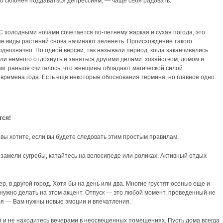
то склонен поддаваться депрессиям, — чаще себя радовать.
холодными ночами сочетается по-летнему жаркая и сухая погода, это
е виды растений снова начинают зеленеть. Происхождение такого
днозначно. По одной версии, так называли период, когда заканчивались
и немного отдохнуть и заняться другими делами: хозяйством, домом и
ием: раньше считалось, что женщины обладают магической силой
 времена года. Есть еще некоторые обоснования термина, но главное одно:
тся!
о вы хотите, если вы будете следовать этим простым правилам.
е замели сугробы, катайтесь на велосипеде или роликах. Активный отдых
р, в другой город. Хотя бы на день или два. Многие грустят осенью еще и
е нужно делать на этом акцент. Отпуск — это любой момент, проведенный не
бя — Вам нужны новые эмоции и впечатления.
 и не находитесь вечерами в неосвещенных помещениях. Пусть дома всегда