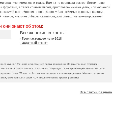
ими ограничениями, если только Вам их не прописал доктор. Летом наше
и фруктами, а также сочным мясом, приготовленным на углях, или копченой
сладкому! В сентябре никто не отберет у Вас любимые овощные салаты,
А главное, никто не отберет самый сладкий символ лета — мороженое!
и они знают об этом:
Все женские секреты:
- Твое настоящее лето-2018
- Обратный отсчет
ернет-журнал Женские секреты
. Все права защищены. За присланные рукописи,
тов журнал ответственности не несет. Запрещается воспроизводить полностью или
в журнале SecretWoman.ru без письменного разрешения редакции. Мнение редакции
татьи, отмеченные знаком ADV, публикуются на правах рекламы.
Все статьи раздела