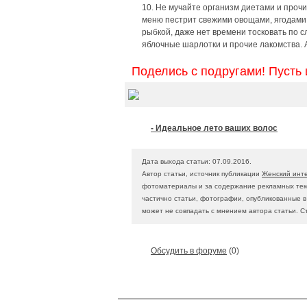
10. Не мучайте организм диетами и проч
меню пестрит свежими овощами, ягодами 
рыбкой, даже нет времени тосковать по 
яблочные шарлотки и прочие лакомства. 
Поделись с подругами! Пусть 
- Идеальное лето ваших волос
Дата выхода статьи: 07.09.2016.
Автор статьи, источник публикации
Женский инт
фотоматериалы и за содержание рекламных текс
частично статьи, фотографии, опубликованные 
может не совпадать с мнением автора статьи. С
Обсудить в форуме
(0)