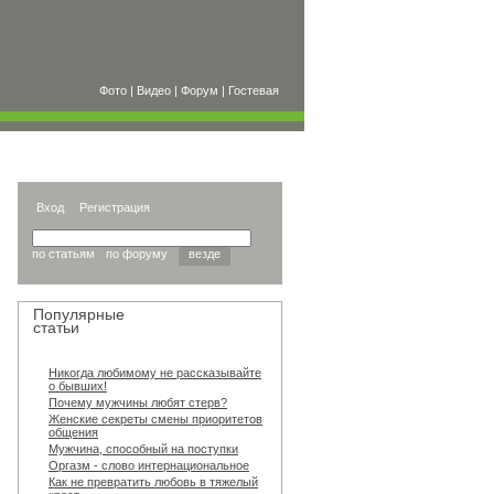
Фото
|
Видео
|
Форум
|
Гостевая
Вход
Регистрация
по статьям
по форуму
везде
Популярные
статьи
Никогда любимому не рассказывайте
о бывших!
Почему мужчины любят стерв?
Женские секреты смены приоритетов
общения
Мужчина, способный на поступки
Оргазм - слово интернациональное
Как не превратить любовь в тяжелый