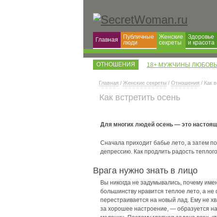
Публичные
Женские
Здоровье
Главная
люди
секреты
и красота
ОТНОШЕНИЯ
18+ МУЖЧИНЫ ЛЮБОВЬ
Главная
/
Женские секреты
/
Отношения
/ Как 
Как встретить осень
Для многих людей осень — это настоящ
Сначала приходит бабье лето, а затем п
депрессию. Как продлить радость теплого
Врага нужно знать в лицо
Вы никогда не задумывались, почему имен
большинству нравится теплое лето, а не 
перестраивается на новый лад. Ему не х
за хорошее настроение, — образуется на 