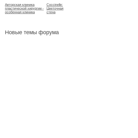
Авторская клиника
Coccinelle:
пластической хирургии -
Цветочная
особенная клиника
стена
Новые темы форума