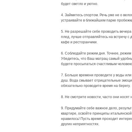
будет светло и уютно.
4. Займитесь спортом. Речь уже не о вел
устраивайте в ближайшем парке пробежк
5. Не разрешайте себе проводить вечера
плед, лучше отправляйтесь на встречу с
кафе и ресторанчики.
6. Соблюдайте режим дня. Точнее, режим 
Убедитесь, что Ваш матрац самый удобный
будете просыпаться счастливым человек
7. Больше времени проводите у воды или 
душ. Вода смывает отрицательные эмоции 
обязательно проводите время на берегу.
8. Не смотрите новости, часто они носят 
9. Придумайте себе важное дело, результ
квартире, освойте принципы итальянской
нравилось! Пусть время проходит интерес
других неприятностях.