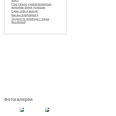
крест
Сексуально удовлетворенные
женщины более успешны
Сдаю себя в аренду
Как мы влюбляемся
Трудности перевода с языка
Вселенной
Фотогалерея