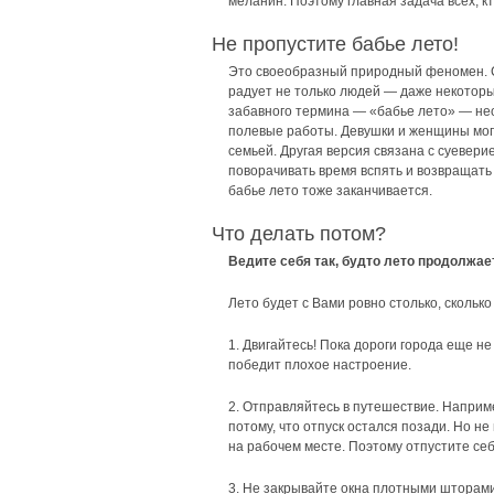
меланин. Поэтому главная задача всех, к
Не пропустите бабье лето!
Это своеобразный природный феномен. С 
радует не только людей — даже некоторы
забавного термина — «бабье лето» — нео
полевые работы. Девушки и женщины могл
семьей. Другая версия связана с суевер
поворачивать время вспять и возвращать
бабье лето тоже заканчивается.
Что делать потом?
Ведите себя так, будто лето продолжае
Лето будет с Вами ровно столько, скольк
1. Двигайтесь! Пока дороги города еще н
победит плохое настроение.
2. Отправляйтесь в путешествие. Наприме
потому, что отпуск остался позади. Но н
на рабочем месте. Поэтому отпустите се
3. Не закрывайте окна плотными шторами