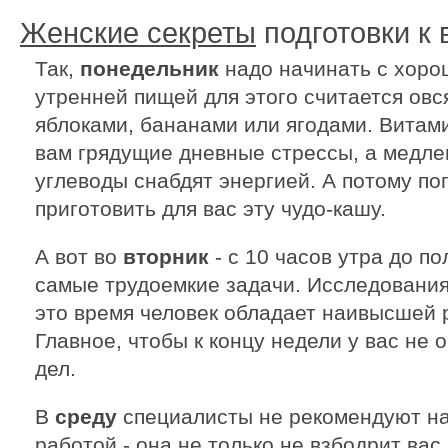
Женские секреты
подготовки к
Так,
понедельник
надо начинать с хоро
утренней пищей для этого считается овся
яблоками, бананами или ягодами. Витам
вам грядущие дневные стрессы, а медл
углеводы снабдят энергией. А потому по
приготовить для вас эту чудо-кашу.
А вот во
вторник
- с 10 часов утра до п
самые трудоемкие задачи. Исследования
это время человек обладает наивысшей 
Главное, чтобы к концу недели у вас не
дел.
В
среду
специалисты не рекомендуют на
работой - она не только не взбодрит вас,