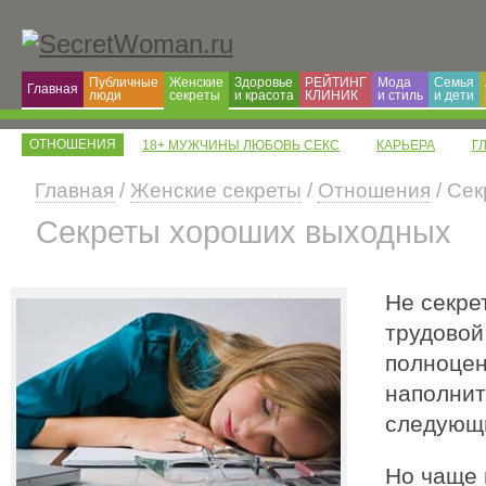
Публичные
Женские
Здоровье
РЕЙТИНГ
Мода
Семья
Главная
люди
секреты
и красота
КЛИНИК
и cтиль
и дети
ОТНОШЕНИЯ
18+ МУЖЧИНЫ ЛЮБОВЬ СЕКС
КАРЬЕРА
Г
Главная
/
Женские секреты
/
Отношения
/ Се
Секреты хороших выходных
Не секре
трудовой
полноцен
наполнит
следующи
Но чаще 