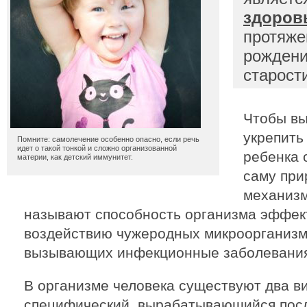
здоров
протяже
рождени
старост
Чтобы вы
укрепить
Помните: самолечение особенно опасно, если речь
идет о такой тонкой и сложно организованной
ребенка 
материи, как детский иммунитет.
саму при
механизм
называют способность организма эффек
воздействию чужеродных микроорганизмо
вызывающих инфекционные заболевани
В организме человека существуют два в
специфический, вырабатывающийся посл