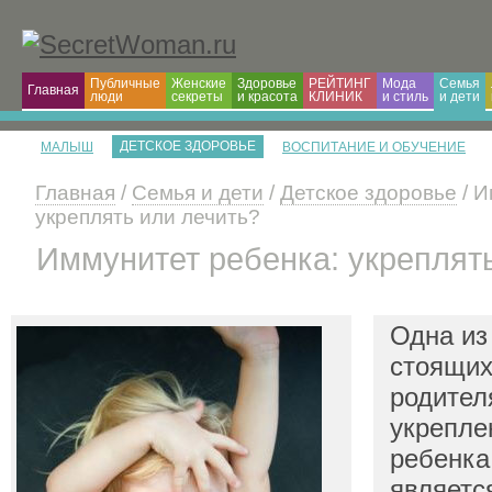
Публичные
Женские
Здоровье
РЕЙТИНГ
Мода
Семья
Главная
люди
секреты
и красота
КЛИНИК
и cтиль
и дети
ДЕТСКОЕ ЗДОРОВЬЕ
МАЛЫШ
ВОСПИТАНИЕ И ОБУЧЕНИЕ
Главная
/
Семья и дети
/
Детское здоровье
/ И
укреплять или лечить?
Иммунитет ребенка: укреплят
Одна из
стоящих
родител
укрепле
ребенка
являетс