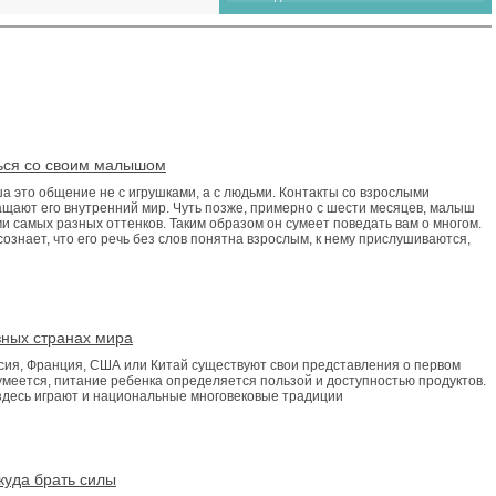
ться со своим малышом
 это общение не с игрушками, а с людьми. Контакты со взрослыми
щают его внутренний мир. Чуть позже, примерно с шести месяцев, малыш
и самых разных оттенков. Таким образом он сумеет поведать вам о многом.
сознает, что его речь без слов понятна взрослым, к нему прислушиваются,
зных странах мира
ссия, Франция, США или Китай существуют свои представления о первом
меется, питание ребенка определяется пользой и доступностью продуктов.
десь играют и национальные многовековые традиции
куда брать силы