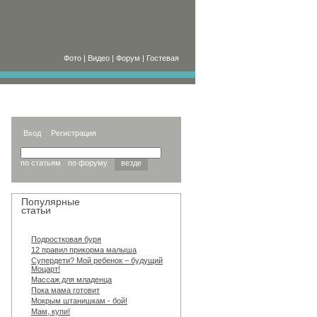
Фото
|
Видео
|
Форум
|
Гостевая
Вход
Регистрация
по статьям
по форуму
везде
Популярные
статьи
Подростковая буря
12 правил прикорма малыша
Супердети? Мой ребенок – будущий
Моцарт!
Массаж для младенца
Пока мама готовит
Мокрым штанишкам - бой!
Мам, купи!