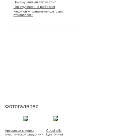
Почему малыш плохо спит
Что случилось с ребенком
Какой он – правильный детский
стоматолог?
Фотогалерея
Авторская клиника
Coccinelle:
пластической хирургии -
Цветочная