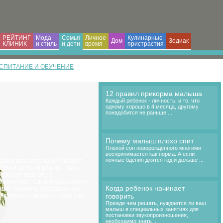
РЕЙТИНГ
Мода
Семья
Личное
Кулинарные
Дом
Зодиак
КЛИНИК
и cтиль
и дети
время
пристрастия
СПИТАНИЕ И ОБУЧЕНИЕ
12 правил прикорма малыша
Каждый ребенок - личность, и то, что
одному хорошо в 4 месяца, другому
понадобится не раньше ...
Почему малыш плохо спит
Плохой сон новорожденного многими
воспринимается как норма. А если
ночные бдения длятся год и дольше ...
каком возрасте какой продукт
ести в детский рацион - вам
сскажет педиатр в
ликлинике. Однако существуют
Когда ребенок начинает
щие правила, обязательные
я всякого хорошего родителя.
говорить
Прежде чем решать, нуждается ли ваш
малыш в специальных занятиях для
постановки звукопроизношения,
необходимо знать ...