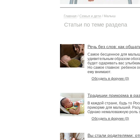
Главная
/
Семья и дети
/ Малыш
Статьи по теме раздела
Речь без слов: как обща
Cамое бесценное для малыша
удивительным образом обога
будет одаривать вас улыбкам
Но самое главное: ребенок о
ему внимают.
Обсудить в форуме (0)
Традиции прикорма в ра
В каждой стране, будь то Ро
прикорме для малышей. Разу
Однако немаловажную роль з
Обсудить в форуме (0)
Вы стали родителями: от