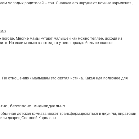
лем молодых родителей – сон. Сначала его нарушают ночные кормления,
юма
о погоде. Многие мамы кутают малышей как можно теплее, исходя из
ит». Но если малыш вспотел, то у него гораздо больше шансов
т». По отношению к малышам это святая истина. Какая еда полезнее для
тно, безопасно, индивидуально
 обычная детская комната может трансформироваться в джунгли, пиратский
 или дворец Снежной Королевы.