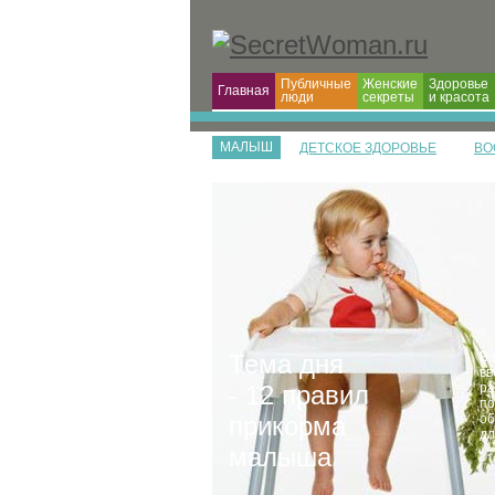
Публичные
Женские
Здоровье
Главная
люди
секреты
и красота
МАЛЫШ
ДЕТСКОЕ ЗДОРОВЬЕ
ВО
Тема дня
В 
вв
- 12 правил
ра
по
прикорма
об
дл
малыша