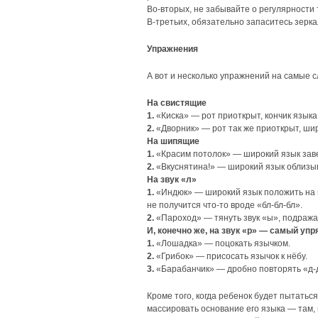
Во-вторых, не забывайте о регулярности 
В-третьих, обязательно запаситесь зерка
Упражнения
А вот и несколько упражнений на самые 
На свистящие
1.
«Киска» — рот приоткрыт, кончик языка 
2.
«Дворник» — рот так же приоткрыт, шир
На шипящие
1.
«Красим потолок» — широкий язык заве
2.
«Вкуснятина!» — широкий язык облизыв
На звук «л»
1.
«Индюк» — широкий язык положить на ве
не получится что-то вроде «бл-бл-бл».
2.
«Пароход» — тянуть звук «ы», подражая
И, конечно же, на звук «р» — самый у
1.
«Лошадка» — поцокать язычком.
2.
«Грибок» — присосать язычок к нёбу.
3.
«Барабанчик» — дробно повторять «д-д
Кроме того, когда ребенок будет пытатьс
массировать основание его языка — там, г