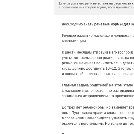
Если звуки в его речи не встают на свои места к
с половиной — четырем годам, пора принимать
необходимо знать
речевые нормы для к
Речевое развитие маленького человека н
гласные звуки.
К шести месяцам эти звуки в его воспро
уже может осмысленно реагировать на воп
речью, он начинает понимать ее. К девят
к году должно достигнуть 10–12. Это так
и пассивный — слова, понятные по знач
Главная задача родителей на этом этапе
с малышом нужно постоянно разговаривать
заниматься исправлением его произноше
До трех лет ребенок обычно заменяет вс
пока. Пусть слова «рак» и «лак» в его в
в слове «сюм» вам придется узнавать «шу
окажутся у него мягкими. Но только до те