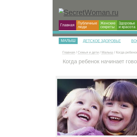
Публичные
Женские
Здоровье
Главная
люди
секреты
и красота
МАЛЫШ
ДЕТСКОЕ ЗДОРОВЬЕ
ВО
Главная
/
Семья и дети
/
Малыш
/ Когда ребено
Когда ребенок начинает гов