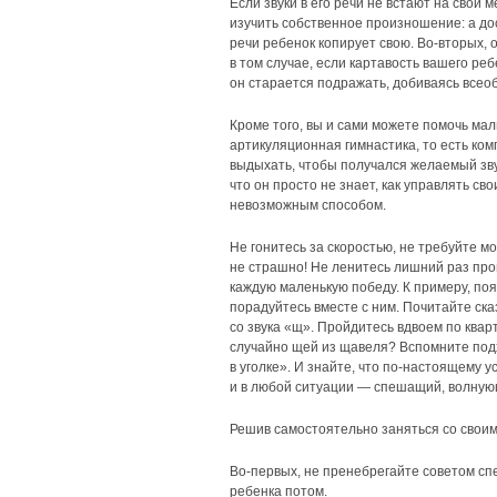
Если звуки в его речи не встают на свои
изучить собственное произношение: а до
речи ребенок копирует свою. Во-вторых, о
в том случае, если картавость вашего ре
он старается подражать, добиваясь всео
Кроме того, вы и сами можете помочь ма
артикуляционная гимнастика, то есть комп
выдыхать, чтобы получался желаемый зву
что он просто не знает, как управлять св
невозможным способом.
Не гонитесь за скоростью, не требуйте м
не страшно! Не ленитесь лишний раз про
каждую маленькую победу. К примеру, поя
порадуйтесь вместе с ним. Почитайте ска
со звука «щ». Пройдитесь вдвоем по квар
случайно щей из щавеля? Вспомните подх
в уголке». И знайте, что по-настоящему у
и в любой ситуации — спешащий, волную
Решив самостоятельно заняться со свои
Во-первых, не пренебрегайте советом сп
ребенка потом.