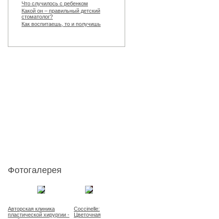
Что случилось с ребенком
Какой он – правильный детский
стоматолог?
Как воспитаешь, то и получишь
Фотогалерея
Авторская клиника
Coccinelle:
пластической хирургии -
Цветочная