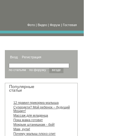
Фото
|
Видео
|
Форум
|
Гостевая
Вход
Регистрация
по статьям
по форуму
везде
Популярные
статьи
12 правил прикорма малыша
Супердети? Мой ребенок – будущий
Моцарт!
Массаж для младенца
Пока мама готовит
Мокрым штанишкам - бой!
Мам, купи!
Почему малыш плохо спит