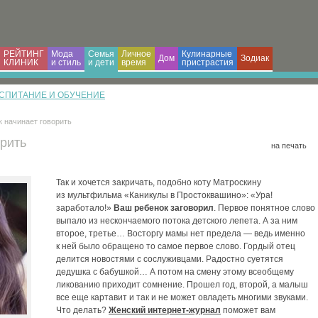
РЕЙТИНГ
Мода
Семья
Личное
Кулинарные
Дом
Зодиак
КЛИНИК
и cтиль
и дети
время
пристрастия
СПИТАНИЕ И ОБУЧЕНИЕ
к начинает говорить
орить
на печать
Так и хочется закричать, подобно коту Матроскину
из мультфильма «Каникулы в Простоквашино»: «Ура!
заработало!»
Ваш ребенок заговорил
. Первое понятное слово
выпало из нескончаемого потока детского лепета. А за ним
второе, третье… Восторгу мамы нет предела — ведь именно
к ней было обращено то самое первое слово. Гордый отец
делится новостями с сослуживцами. Радостно суетятся
дедушка с бабушкой… А потом на смену этому всеобщему
ликованию приходит сомнение. Прошел год, второй, а малыш
все еще картавит и так и не может овладеть многими звуками.
Что делать?
Женский интернет-журнал
поможет вам