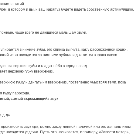
таких занятий.
лом, в котором и вы, и ваш карапуз будете видеть собственную артикуляцию.
сложные, чаще всего не дающиеся малышам звуки.
упирается в нижние зубы, его спинка выгнута, как у рассерженной кошки.
окий язык находится за нижними зубами и двигается вправо-влево.
ден за верхние зубы и гладит нёбо вперед-назад.
ает верхнюю губку вверх-вниз.
рхнюю губку и двигать им вверх-вниз, постепенно убыстряя темп, пока
 гудку парохода.
прямый, самый «хромающий» звук
-д-д».
я произносить звук «р», можно закругленной палочкой или его же пальчиком
де находится уздечка. Пусть это называется, к примеру, «Завести мотор»,