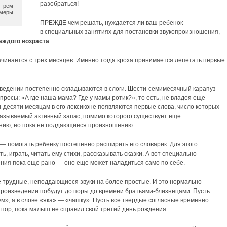
разобраться!
 трем
 меры.
ПРЕЖДЕ чем решать, нуждается ли ваш ребенок
в специальных занятиях для постановки звукопроизношения,
аждого возраста
.
ачинается с трех месяцев. Именно тогда кроха принимается лепетать первые
изведении постепенно складываются в слоги. Шести-семимесячный карапуз
росы: «А где наша мама? Где у мамы ротик?», то есть, не владея еще
и-десяти месяцам в его лексиконе появляются первые слова, число которых
 называемый активный запас, помимо которого существует еще
ению, но пока не поддающиеся произношению.
 — помогать ребенку постепенно расширить его словарик. Для этого
, играть, читать ему стихи, рассказывать сказки. А вот специально
ния пока еще рано — оно еще может наладиться само по себе.
е трудные, неподдающиеся звуки на более простые. И это нормально —
оспроизведении побудут до поры до времени братьями-близнецами. Пусть
м», а в слове «яка» — «чашку». Пусть все твердые согласные временно
х пор, пока малыш не справил свой третий день рождения.