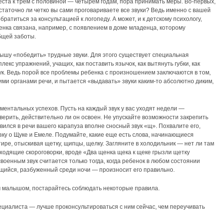
 места к трем с половиной — четырем годам, пора принимать меры. Во-первых,
статочно ли четко вы сами проговариваете все звуки? Ведь именно с вашей
братиться за консультацией к логопеду. А может, и к детскому психологу,
бенка связана, например, с появлением в доме младенца, которому
бщей заботы.
лышу «победить» трудные звуки. Для этого существует специальная
лекс упражнений, учащих, как поставить язычок, как вытянуть губки, как
к. Ведь порой все проблемы ребенка с произношением заключаются в том,
оими органами речи, и пытается «выдавать» звуки каким-то абсолютно диким,
оментальных успехов. Пусть на каждый звук у вас уходят недели —
верить, действительно ли он освоен. Не упускайте возможности закрепить
вился в речи вашего карапуза вполне сносный звук «щ». Похвалите его,
зку о Щуке и Емеле. Подумайте, какие еще есть слова, начинающиеся
тире, отыскивая щетку, щипцы, щелку. Загляните в холодильник — нет ли там
одящие скороговорки, вроде «Два щенка щека к щеке грызли щетку
своенным звук считается только тогда, когда ребенок в любом состоянии
щийся, разбуженный среди ночи — произносит его правильно.
м малышом, постарайтесь соблюдать некоторые правила.
ециалиста — лучше проконсультироваться с ним сейчас, чем переучивать