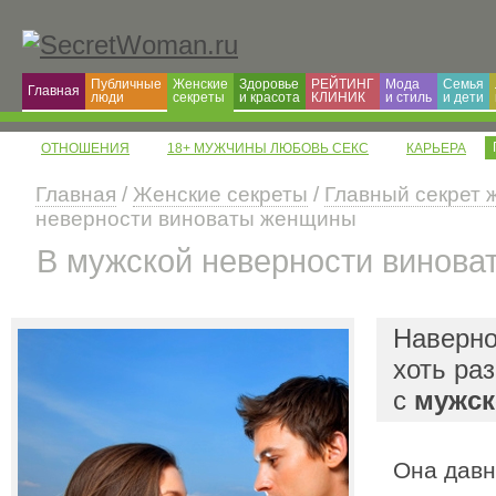
Публичные
Женские
Здоровье
РЕЙТИНГ
Мода
Семья
Главная
люди
секреты
и красота
КЛИНИК
и cтиль
и дети
ОТНОШЕНИЯ
18+ МУЖЧИНЫ ЛЮБОВЬ СЕКС
КАРЬЕРА
Главная
/
Женские секреты
/
Главный секрет
неверности виноваты женщины
В мужской неверности винов
Наверно
хоть ра
с
мужск
Она давн