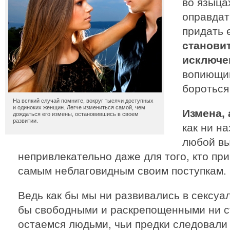
во языца
оправдат
придать 
станови
исключе
вопиющим
бороться
На всякий случай помните, вокруг тысячи доступных
и одиноких женщин. Легче измениться самой, чем
Измена,
дождаться его измены, остановившись в своем
развитии.
как ни на
любой вы
непривлекательно даже для того, кто пр
самым неблаговидным своим поступкам.
Ведь как бы мы ни развивались в сексуа
бы свободными и раскрепощенными ни с
остаемся людьми, чьи предки следовали