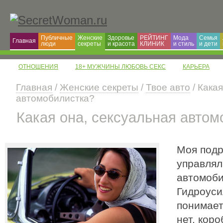
Публичные
Женские
Здоровье
РЕЙТИНГ
Мода
Семья
Главная
люди
секреты
и красота
КЛИНИК
и cтиль
и дети
ОТНОШЕНИЯ
18+ МУЖЧИНЫ ЛЮБОВЬ СЕКС
КАРЬЕРА
Главная
/
Женские секреты
/
Твое авто
/ Кака
автомобилистка?
Какая она, сексуальная авто
Моя подр
управлял
автомоби
Гидроуси
понимает
нет, кор