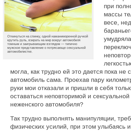
при полн
массы те
весе, не
бараньег
Откинуться на спинку, одной наманикюренной ручкой
умудряла
крутить руль, взирать на мир вокруг автомобиля
томным и заигрывающим взглядом — типично
переключ
мужское представление о потрясающе сексуальной
автомобилистке.
неповтор
легкость
могла, как трудно ей это дается пока не
автомобиль сама. Проехав пару километ
руки мои отказали и пришли в себя только
оставаться неповторимой и сексуальной
неженского автомобиля?
Так трудно выполнять манипуляции, тр
физических усилий, при этом улыбаясь 