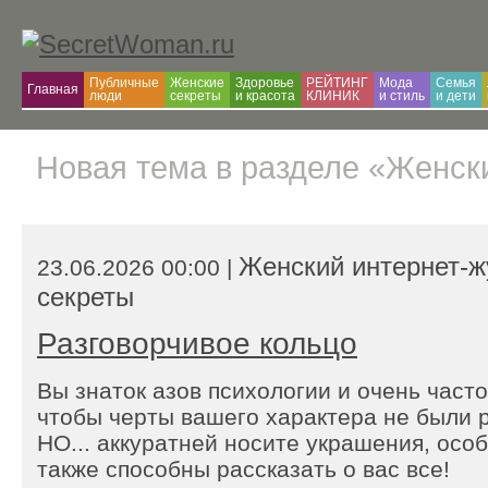
Публичные
Женские
Здоровье
РЕЙТИНГ
Мода
Семья
Главная
люди
секреты
и красота
КЛИНИК
и cтиль
и дети
Новая тема в разделе «Женск
Женский интернет-
23.06.2026 00:00 |
секреты
Разговорчивое кольцо
Вы знаток азов психологии и очень част
чтобы черты вашего характера не были
НО... аккуратней носите украшения, особ
также способны рассказать о вас все!