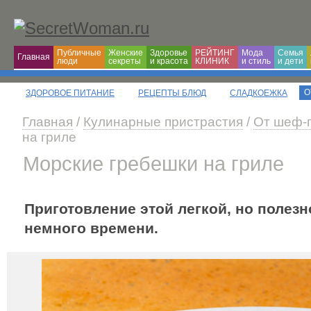
Публичные
Женские
Здоровье
РЕЙТИНГ
Мода
Семья
Главная
люди
секреты
и красота
КЛИНИК
и cтиль
и дети
О
ЗДОРОВОЕ ПИТАНИЕ
РЕЦЕПТЫ БЛЮД
СЛАДКОЕЖКА
Главная
/
Кулинарные пристрастия
/
От шеф-
на гриле
Морские гребешки на гриле
Приготовление этой легкой, но полезн
немного времени.