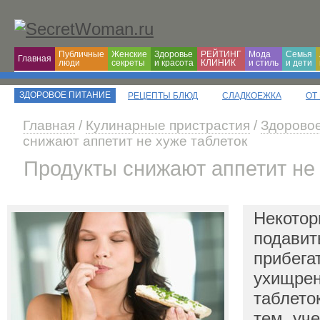
Публичные
Женские
Здоровье
РЕЙТИНГ
Мода
Семья
Главная
люди
секреты
и красота
КЛИНИК
и cтиль
и дети
ЗДОРОВОЕ ПИТАНИЕ
РЕЦЕПТЫ БЛЮД
СЛАДКОЕЖКА
ОТ
Главная
/
Кулинарные пристрастия
/
Здоровое
снижают аппетит не хуже таблеток
Продукты снижают аппетит не
Некотор
подавит
прибега
ухищрен
таблето
тем, уч