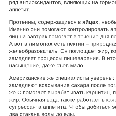
ряд антиоксидантов, влияющих на гормо
аппетит.
Протеины, содержащиеся в
яйцах
, необ
Именно они помогают контролировать апп
яиц на завтрак помогает в течение дня 
А вот в
лимонах
есть пектин – природна
желеобразователь. Он поглощает жир, к
замедляет процессы пищеварения. В ито
насыщение, даже съев мало.
Американские же специалисты уверены: 
замедляют всасывание сахара после по
же С помогает вырабатывать карнитин, 
жир. Обычная вода также работает в кач
супрессанта аппетита. Чтобы добиться э
два стакана воды до еды.