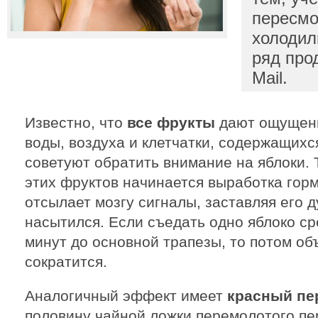
пересмо
холодил
ряд прод
Mail.
Известно, что
все фрукты
дают ощущени
воды, воздуха и клетчатки, содержащихс
советуют обратить внимание на яблоки. 
этих фруктов начинается выработка гор
отсылает мозгу сигналы, заставляя его д
насытился. Если съедать одно яблоко ср
минут до основной трапезы, то потом о
сократится.
Аналогичный эффект имеет
красный пе
половину чайной ложки перемолотого пе