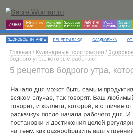
Публичные
Женские
Здоровье
РЕЙТИНГ
Мода
Семья
Главная
люди
секреты
и красота
КЛИНИК
и cтиль
и дети
ЗДОРОВОЕ ПИТАНИЕ
РЕЦЕПТЫ БЛЮД
СЛАДКОЕЖКА
ОТ
Главная
/
Кулинарные пристрастия
/
Здоровое
бодрого утра, которые работают
5 рецептов бодрого утра, кот
Начало дня может быть самым продуктив
всяком случае, так говорят. Ваш любимы
говорит, и коллега, которой, в отличие о
раскачку» после начала рабочего дня. И
постановки и достижения целей регуляр
на тему, как разнообразить ваш утренний