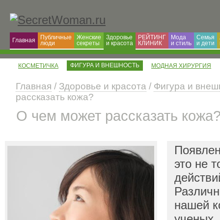
Публичные
Женские
Здоровье
РЕЙТИНГ
Мода
Семья
Главная
люди
секреты
и красота
КЛИНИК
и cтиль
и дети
ФИГУРА И ВНЕШНОСТЬ
КОСМЕТИЧКА
МОДНАЯ ХИРУРГИЯ
Главная
/
Здоровье и красота
/
Фигура и внеш
рассказать кожа?
О чем может рассказать кожа
Появле
это не т
действи
Различн
нашей к
ученых,