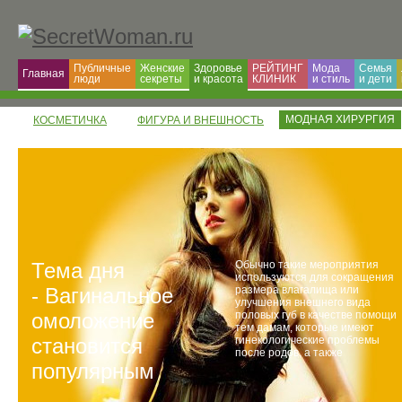
Публичные
Женские
Здоровье
РЕЙТИНГ
Мода
Семья
Главная
люди
секреты
и красота
КЛИНИК
и cтиль
и дети
МОДНАЯ ХИРУРГИЯ
КОСМЕТИЧКА
ФИГУРА И ВНЕШНОСТЬ
Тема дня
Обычно такие мероприятия
используются для сокращения
- Вагинальное
размера влагалища или
улучшения внешнего вида
омоложение
половых губ в качестве помощи
тем дамам, которые имеют
становится
гинекологические проблемы
после родов, а также
популярным