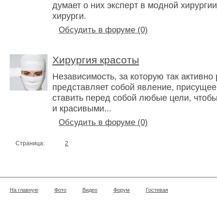
думает о них эксперт в модной хирурги
хирурги.
Обсудить в форуме (0)
Хирургия красоты
Независимость, за которую так активно 
представляет собой явление, присущее
ставить перед собой любые цели, чтоб
и красивыми...
Обсудить в форуме (0)
Страница:
1
2
На главную
Фото
Видео
Форум
Гостевая