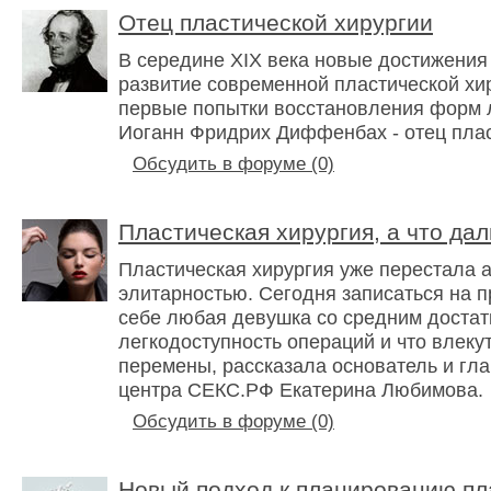
Отец пластической хирургии
В середине XIX века новые достижения
развитие современной пластической х
первые попытки восстановления форм л
Иоганн Фридрих Диффенбах - отец плас
Обсудить в форуме (0)
Пластическая хирургия, а что да
Пластическая хирургия уже перестала 
элитарностью. Сегодня записаться на п
себе любая девушка со средним достат
легкодоступность операций и что влеку
перемены, рассказала основатель и гла
центра СЕКС.РФ Екатерина Любимова.
Обсудить в форуме (0)
Новый подход к планированию пл