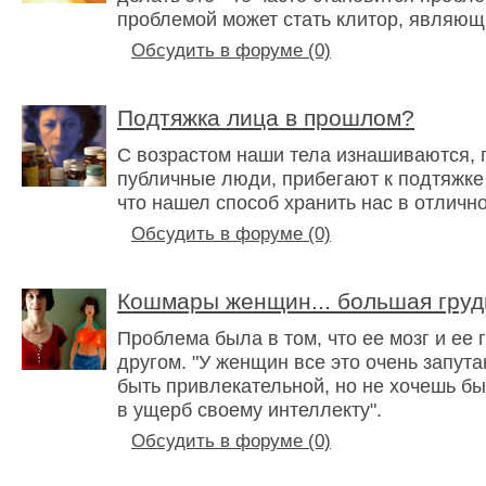
проблемой может стать клитор, являющ
Обсудить в форуме (0)
Подтяжка лица в прошлом?
С возрастом наши тела изнашиваются, п
публичные люди, прибегают к подтяжке 
что нашел способ хранить нас в отличн
Обсудить в форуме (0)
Кошмары женщин... большая груд
Проблема была в том, что ее мозг и ее 
другом. "У женщин все это очень запута
быть привлекательной, но не хочешь б
в ущерб своему интеллекту".
Обсудить в форуме (0)