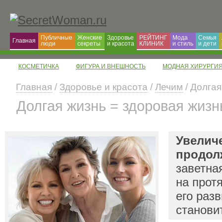
Публичные
Женские
Здоровье
РЕЙТИНГ
Мода
Семья
Главная
люди
секреты
и красота
КЛИНИК
и cтиль
и дети
КОСМЕТИЧКА
ФИГУРА И ВНЕШНОСТЬ
МОДНАЯ ХИРУРГИ
Главная
/
Здоровье и красота
/
Лечим
/ Долгая
Долгая жизнь = здоровая жизн
Увелич
продол
заветна
на прот
его разв
станови