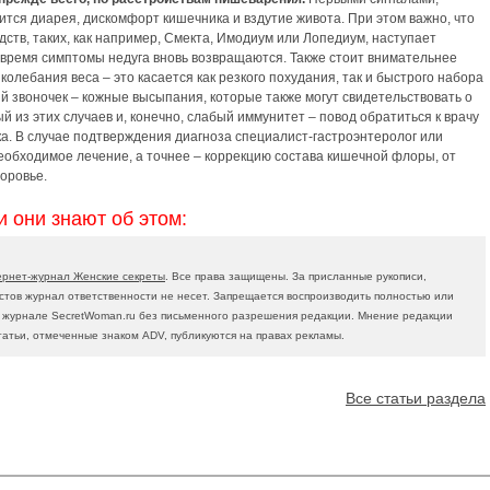
ится диарея, дискомфорт кишечника и вздутие живота. При этом важно, что
ств, таких, как например, Смекта, Имодиум или Лопедиум, наступает
о время симптомы недуга вновь возвращаются. Также стоит внимательнее
колебания веса – это касается как резкого похудания, так и быстрого набора
 звоночек – кожные высыпания, которые также могут свидетельствовать о
из этих случаев и, конечно, слабый иммунитет – повод обратиться к врачу
ка. В случае подтверждения диагноза специалист-гастроэнтеролог или
еобходимое лечение, а точнее – коррекцию состава кишечной флоры, от
оровье.
и они знают об этом:
ернет-журнал Женские секреты
. Все права защищены. За присланные рукописи,
тов журнал ответственности не несет. Запрещается воспроизводить полностью или
в журнале SecretWoman.ru без письменного разрешения редакции. Мнение редакции
татьи, отмеченные знаком ADV, публикуются на правах рекламы.
Все статьи раздела