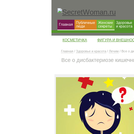
Публичные
Женские
Здоровье
Главная
люди
секреты
и красота
КОСМЕТИЧКА
ФИГУРА И ВНЕШНО
Главная
/
Здоровье и красота
/
Лечим
/ Все о д
Все о дисбактериозе кишечн