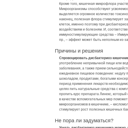
Кроме того, кишечная микрофлора участв
Микроорганизмы способствуют усвояемос
выделяется огромное количество токсино
наконец, полезная флора стимулирует з
клеток, именно поэтому при дисбактерио
воздействиям и болезням. И, соответств
иммуностимулирующие средства – Иммуна
пр., – эффект может быть неполным из-з
Причины и решения
Спровоцировать дисбактериоз кишечни
употребление непривычной пищи или вод
заболевания, а также прием сильнодейст
ежедневное пищевое поведение: недугу 
шоколадом, продуктами, богатыми консерв
период применения лекарств необходим
целях пить натуральные средства с комп
пропить курс препарата Линекс, который
в качестве вспомогательных мер поможе
микроорганизмов в кишечнике, – кисломол
стимулирует рост полезных кишечных ба
Не пора ли задуматься?
Узнать дисбактериоз кишечника можно, 