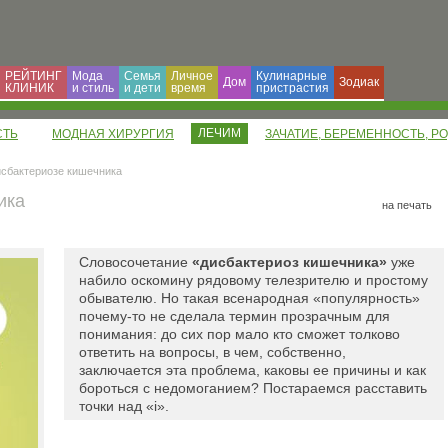
РЕЙТИНГ
Мода
Семья
Личное
Кулинарные
Дом
Зодиак
КЛИНИК
и cтиль
и дети
время
пристрастия
ЛЕЧИМ
СТЬ
МОДНАЯ ХИРУРГИЯ
ЗАЧАТИЕ, БЕРЕМЕННОСТЬ, Р
исбактериозе кишечника
ика
на печать
Словосочетание
«дисбактериоз кишечника»
уже
набило оскомину рядовому телезрителю и простому
обывателю. Но такая всенародная «популярность»
почему-то не сделала термин прозрачным для
понимания: до сих пор мало кто сможет толково
ответить на вопросы, в чем, собственно,
заключается эта проблема, каковы ее причины и как
бороться с недомоганием? Постараемся расставить
точки над «i».