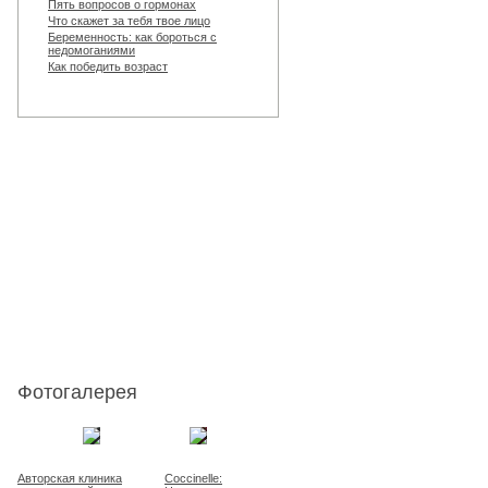
Пять вопросов о гормонах
Что скажет за тебя твое лицо
Беременность: как бороться с
недомоганиями
Как победить возраст
Фотогалерея
Авторская клиника
Coccinelle: