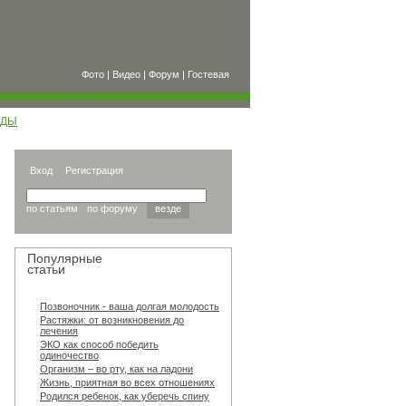
Фото
|
Видео
|
Форум
|
Гостевая
ОДЫ
Вход
Регистрация
по статьям
по форуму
везде
Популярные
статьи
Позвоночник - ваша долгая молодость
Растяжки: от возникновения до
лечения
ЭКО как способ победить
одиночество
Организм – во рту, как на ладони
Жизнь, приятная во всех отношениях
Родился ребенок, как уберечь спину