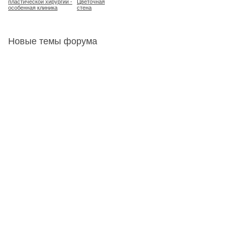
пластической хирургии -
Цветочная
особенная клиника
стена
Новые темы форума