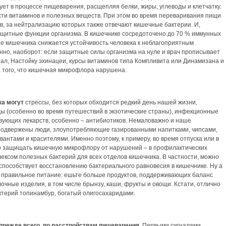
ует в процессе пищеварения, расщепляя белки, жиры, углеводы и клетчатку.
ти витаминов и полезных веществ. При этом во время переваривания пищи
в, за нейтрализацию которых также отвечают кишечные бактерии. И,
ащитные функции организма. В кишечнике сосредоточено до 70 % иммунных
зе кишечника снижается устойчивость человека к неблагоприятным
енно, наоборот: если защитные силы организма на нуле и врач прописывает
л, Настойку эхинацеи, курсы витаминов типа Компливита или Динамизана и
а того, что кишечная микрофлора нарушена.
ка могут
стрессы, без которых обходится редкий день нашей жизни,
ы (особенно во время путешествий в экзотические страны), инфекционные
вующих лекарств, особенно – антибиотиков. Немаловажно и наше
подвержены люди, злоупотребляющие газированными напитками, чипсами,
антами и красителями. Именно поэтому, к примеру, во время отпуска или в
о защищать кишечную микрофлору от нарушений – в профилактических
лексом полезных бактерий для всех отделов кишечника. В частности, можно
 способствует восстановлению бактериального равновесия в кишечнике. Ну а
т правильное питание: ешьте больше продуктов, поддерживающих баланс
очные изделия, в том числе брынзу, каши, фрукты и овощи. Кстати, отлично
ктерий топинамбур, богатый олигосахаридами.
прежде всего, по расстройствам пишеварения.
Первыми сигналами,