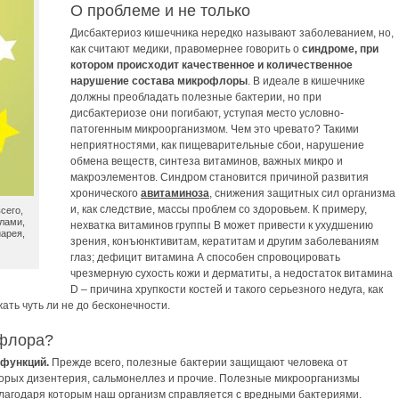
О проблеме и не только
Дисбактериоз кишечника нередко называют заболеванием, но,
как считают медики, правомернее говорить о
синдроме, при
котором происходит качественное и количественное
нарушение состава микрофлоры
. В идеале в кишечнике
должны преобладать полезные бактерии, но при
дисбактериозе они погибают, уступая место условно-
патогенным микроорганизмом. Чем это чревато? Такими
неприятностями, как пищеварительные сбои, нарушение
обмена веществ, синтеза витаминов, важных микро и
макроэлементов. Синдром становится причиной развития
хронического
авитаминоза
, снижения защитных сил организма
и, как следствие, массы проблем со здоровьем. К примеру,
сего,
лами,
нехватка витаминов группы В может привести к ухудшению
иарея,
зрения, конъюнктивитам, кератитам и другим заболеваниям
глаз; дефицит витамина А способен спровоцировать
чрезмерную сухость кожи и дерматиты, а недостаток витамина
D – причина хрупкости костей и такого серьезного недуга, как
ать чуть ли не до бесконечности.
офлора?
функций.
Прежде всего, полезные бактерии защищают человека от
торых дизентерия, сальмонеллез и прочие. Полезные микроорганизмы
благодаря которым наш организм справляется с вредными бактериями.