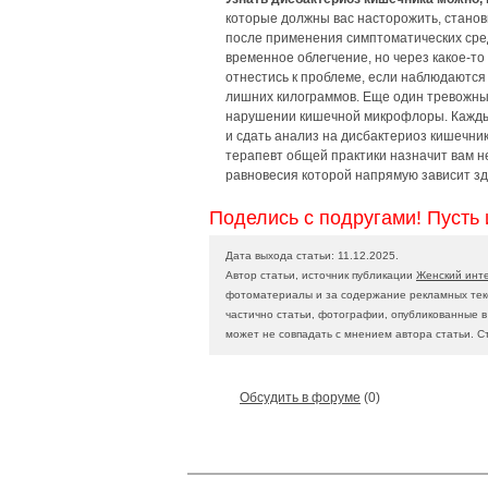
которые должны вас насторожить, станов
после применения симптоматических сред
временное облегчение, но через какое-т
отнестись к проблеме, если наблюдаются 
лишних килограммов. Еще один тревожный
нарушении кишечной микрофлоры. Каждый 
и сдать анализ на дисбактериоз кишечни
терапевт общей практики назначит вам н
равновесия которой напрямую зависит зд
Поделись с подругами! Пусть 
Дата выхода статьи: 11.12.2025.
Автор статьи, источник публикации
Женский инт
фотоматериалы и за содержание рекламных текс
частично статьи, фотографии, опубликованные 
может не совпадать с мнением автора статьи. С
Обсудить в форуме
(0)