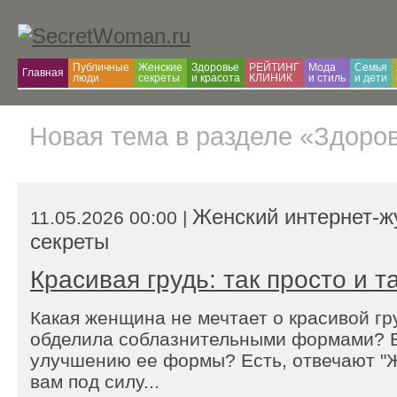
Публичные
Женские
Здоровье
РЕЙТИНГ
Мода
Семья
Главная
люди
секреты
и красота
КЛИНИК
и cтиль
и дети
Новая тема в разделе «Здоров
Женский интернет-ж
11.05.2026 00:00 |
секреты
Красивая грудь: так просто и т
Какая женщина не мечтает о красивой гр
обделила соблазнительными формами? Е
улучшению ее формы? Есть, отвечают "Ж
вам под силу...