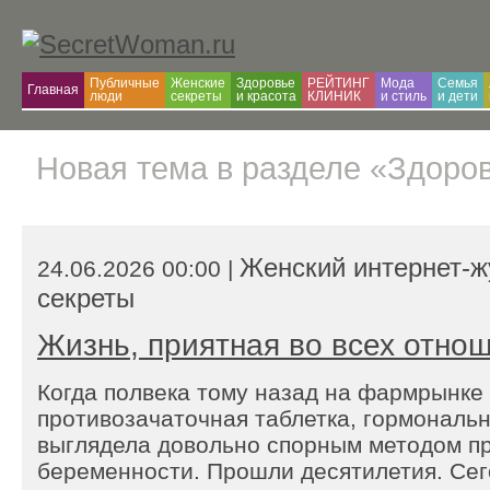
Публичные
Женские
Здоровье
РЕЙТИНГ
Мода
Семья
Главная
люди
секреты
и красота
КЛИНИК
и cтиль
и дети
Новая тема в разделе «Здоров
Женский интернет-
24.06.2026 00:00 |
секреты
Жизнь, приятная во всех отно
Когда полвека тому назад на фармрынке
противозачаточная таблетка, гормональ
выглядела довольно спорным методом п
беременности. Прошли десятилетия. Сего