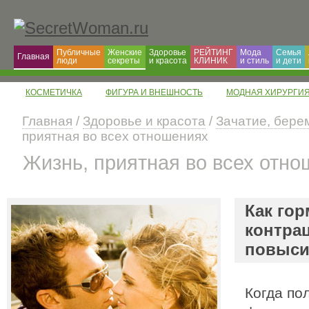
Публичные
Женские
Здоровье
РЕЙТИНГ
Мода
Семья
Главная
люди
секреты
и красота
КЛИНИК
и cтиль
и дети
КОСМЕТИЧКА
ФИГУРА И ВНЕШНОСТЬ
МОДНАЯ ХИРУРГИ
Главная
/
Здоровье и красота
/
Зачатие, бере
приятная во всех отношениях
Жизнь, приятная во всех отн
Как го
контра
повыси
Когда по