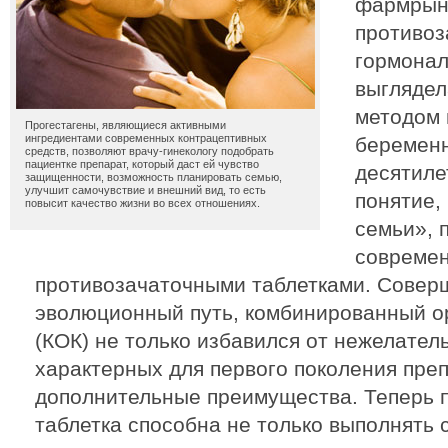
фармрынк
противоз
гормонал
выглядел
методом
Прогестагены, являющиеся активными
ингредиентами современных контрацептивных
беремен
средств, позволяют врачу-гинекологу подобрать
пациентке препарат, который даст ей чувство
десятиле
защищенности, возможность планировать семью,
улучшит самочувствие и внешний вид, то есть
понятие,
повысит качество жизни во всех отношениях.
семьи», 
совреме
противозачаточными таблетками. Совер
эволюционный путь, комбинированный о
(КОК) не только избавился от нежелате
характерных для первого поколения преп
дополнительные преимущества. Теперь 
таблетка способна не только выполнять 