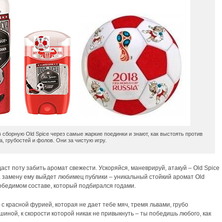
 в сборную Old Spice через самые жаркие поединки и знают, как выстоять против
а, грубостей и фолов. Они за чистую игру.
аст поту забить аромат свежести. Ускоряйся, маневрируй, атакуй – Old Spice
 на замену ему выйдет любимец публики – уникальный стойкий аромат Old
победимом составе, который подбирался годами.
 с красной фурией, которая не дает тебе мяч, тремя львами, грубо
ной, к скорости которой никак не привыкнуть – ты победишь любого, как