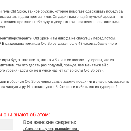
й гель Old Spice, тайное оружие, которое помогает одерживать победу за
осыми взглядами противников. Он дарит настоящий мужской аромат – тот,
важением протянет тебе руку, а девушка точно захочет познакомиться с
иже.
-антиперсперанты Old Spice и ты никогда не спасуешь перед потом.
 В раздевалке команды Old Spice, даже после 48 часов добавленного
игры будет того цвета, какого и была в ее начале – уверены, что из
ителем, так что десять раз подумай, прежде, чем меняться ей с
го уровня (вдруг он не в курсе насчет супер силы Old Spice?).
пали в сборную Old Spice через самые жаркие поединки и знают, как выстоять
 за чистую игру. И в твоих руках обойти пот и выбить его из турнирной
и они знают об этом:
Все женские секреты:
- Свежесть - улет, вышибет пот!