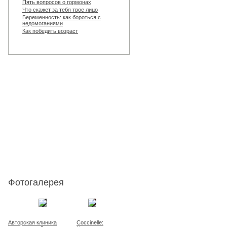
Пять вопросов о гормонах
Что скажет за тебя твое лицо
Беременность: как бороться с
недомоганиями
Как победить возраст
Фотогалерея
Авторская клиника
Coccinelle: