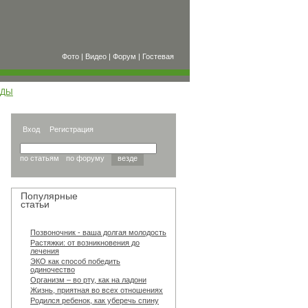
Фото
|
Видео
|
Форум
|
Гостевая
ОДЫ
Вход
Регистрация
по статьям
по форуму
везде
Популярные
статьи
Позвоночник - ваша долгая молодость
Растяжки: от возникновения до
лечения
ЭКО как способ победить
одиночество
Организм – во рту, как на ладони
Жизнь, приятная во всех отношениях
Родился ребенок, как уберечь спину