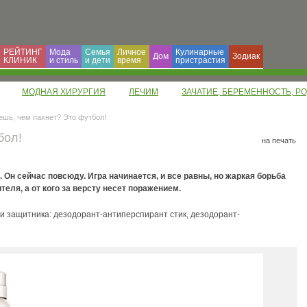
РЕЙТИНГ
Мода
Семья
Личное
Кулинарные
Дом
Зодиак
КЛИНИК
и cтиль
и дети
время
пристрастия
МОДНАЯ ХИРУРГИЯ
ЛЕЧИМ
ЗАЧАТИЕ, БЕРЕМЕННОСТЬ, Р
ешь, чем пахнет? Это футбол!
бол!
на печать
 Он сейчас повсюду. Игра начинается, и все равны, но жаркая борьба
теля, а от кого за версту несет поражением.
ри защитника: дезодорант-антиперспирант стик, дезодорант-