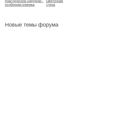
пластической хирургии -
Цветочная
особенная клиника
стена
Новые темы форума