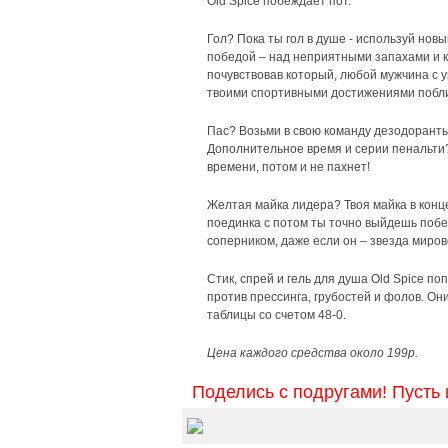
Old Spice побеждает пот.
Гол? Пока ты гол в душе - используй новы
победой – над неприятными запахами и к
почувствовав который, любой мужчина с у
твоими спортивными достижениями побл
Пас? Возьми в свою команду дезодоранты
Дополнительное время и серии пенальти?
времени, потом и не пахнет!
Желтая майка лидера? Твоя майка в конце 
поединка с потом ты точно выйдешь побед
соперником, даже если он – звезда мирово
Стик, спрей и гель для душа Old Spice по
против прессинга, грубостей и фолов. Они
таблицы со счетом 48-0.
Цена каждого средства около 199р.
Поделись с подругами! Пусть 