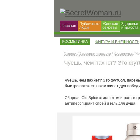
Публичные
Женские
Здоровье
Главная
люди
секреты
и красота
КОСМЕТИЧКА
ФИГУРА И ВНЕШНОСТЬ
Главная
/
Здоровье и красота
/
Косметичка
/ Чу
Чуешь, чем пахнет? Это фут
Чуешь, чем пахнет? Это футбол, парень.
быстро покажет, в ком живет дух победи
Сборная Old Spice этим летом играет в т
антиперспирант спрей и гель для душа.