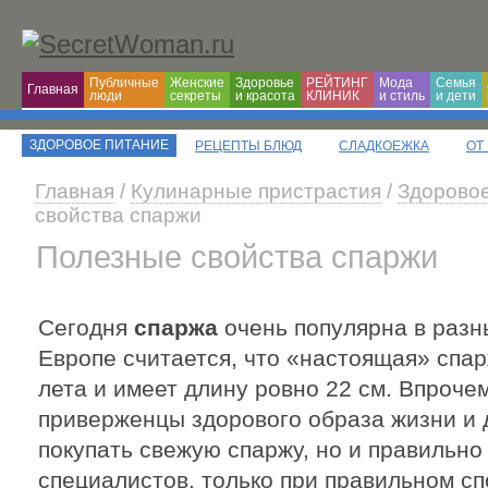
Публичные
Женские
Здоровье
РЕЙТИНГ
Мода
Семья
Главная
люди
секреты
и красота
КЛИНИК
и cтиль
и дети
ЗДОРОВОЕ ПИТАНИЕ
РЕЦЕПТЫ БЛЮД
СЛАДКОЕЖКА
ОТ
Главная
/
Кулинарные пристрастия
/
Здоровое
свойства спаржи
Полезные свойства спаржи
Сегодня
спаржа
очень популярна в разны
Европе считается, что «настоящая» спа
лета и имеет длину ровно 22 см. Впрочем
приверженцы здорового образа жизни и д
покупать свежую спаржу, но и правильно
специалистов, только при правильном с