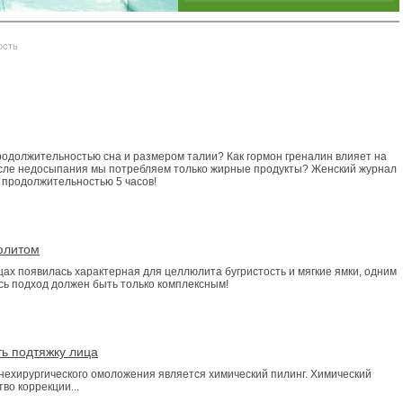
ость
родолжительностью сна и размером талии? Как гормон греналин влияет на
сле недосыпания мы потребляем только жирные продукты? Женский журнал
 продолжительностью 5 часов!
юлитом
ицах появилась характерная для целлюлита бугристость и мягкие ямки, одним
сь подход должен быть только комплексным!
ь подтяжку лица
нехирургического омоложения является химический пилинг. Химический
во коррекции...