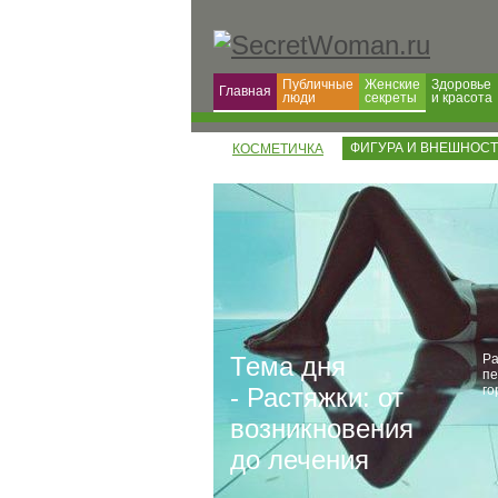
Публичные
Женские
Здоровье
Главная
люди
секреты
и красота
ФИГУРА И ВНЕШНОС
КОСМЕТИЧКА
Тема дня
Ра
пе
- Растяжки: от
го
возникновения
до лечения