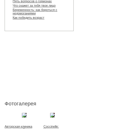
Пять вопросов о гормонах
Что скажет за тебя твое лицо
Беременность: как бороться с
недомоганиями
Как победить возраст
Фотогалерея
Авторская клиника
Coccinelle: