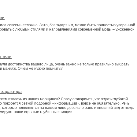
тки
ила совсем несложно. Зато, благодаря им, можно быть полностью уверенной
ировать с любыми стилями и направлениями современной моды – ухоженной
т очки
нули достоинства вашего лица, очень важно не только правильно выбрать
ти макияж. О чем же нужно помнить?
 характера
ем извлечь из наших морщинок? Сразу оговоримся, что ждать глубокой
цо покроется сеткой подобной «информации», вовсе не обязательно. Речь
, которые появляются на нашем лице довольно рано и внешний вид отнюдь
рмируют наши скрытые глубинные эмоции