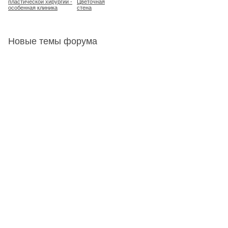
пластической хирургии -
Цветочная
особенная клиника
стена
Новые темы форума