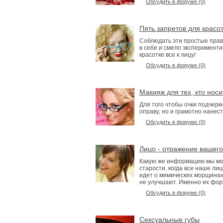
Обсудить в форуме (0)
Пять запретов для красо
Соблюдать эти простые прав
в себе и смело эксперимент
красотке все к лицу!
Обсудить в форуме (0)
Макияж для тех, кто носи
Для того чтобы очки подчерк
оправу, но и грамотно нанес
Обсудить в форуме (0)
Лицо - отражение вашего
Какую же информацию мы мож
старости, когда все наше ли
идет о мимических морщинах
не улучшают. Именно их фо
Обсудить в форуме (0)
Сексуальные губы