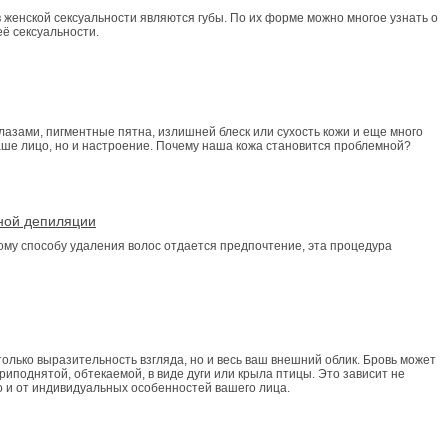
 женской сексуальности являются губы. По их форме можно многое узнать о
её сексуальности.
глазами, пигментные пятна, излишней блеск или сухость кожи и еще много
наше лицо, но и настроение. Почему наша кожа становится проблемной?
ной депиляции
кому способу удаления волос отдается предпочтение, эта процедура
олько выразительность взгляда, но и весь ваш внешний облик. Бровь может
риподнятой, обтекаемой, в виде дуги или крыла птицы. Это зависит не
о и от индивидуальных особенностей вашего лица.