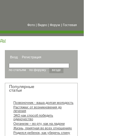
Фото
|
Видео
|
Форум
|
Гостевая
ОДЫ
Вход
Регистрация
по статьям
по форуму
везде
Популярные
статьи
Позвоночник - ваша долгая молодость
Растяжки: от возникновения до
лечения
ЭКО как способ победить
одиночество
Организм – во рту, как на ладони
Жизнь, приятная во всех отношениях
Родился ребенок, как уберечь спину