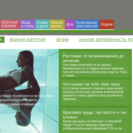
РЕЙТИНГ
Мода
Семья
Личное
Кулинарные
Дом
Зодиак
КЛИНИК
и cтиль
и дети
время
пристрастия
ТЬ
МОДНАЯ ХИРУРГИЯ
ЛЕЧИМ
ЗАЧАТИЕ, БЕРЕМЕННОСТЬ, Р
Растяжки: от возникновения до
лечения
Растяжки появляются во время
беременности, в подростковом периоде,
при интенсивном увеличении массы тела,
а также ...
Что скажет за тебя твое лицо
Состояние кожного покрова лица может
оказаться весьма ценным помощником
врачей в плане диагностики различных
стяжки появляются вследствие
проблем ...
рерастяжения кожи и
рмональных изменений.
Красивая грудь: так просто и так
сложно
Какая женщина не мечтает о красивой
груди? А если природа обделила
соблазнительными формами? Есть ли ...