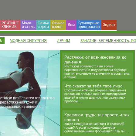
РЕЙТИНГ
Мода
Семья
Личное
Кулинарные
Дом
Зодиак
КЛИНИК
и cтиль
и дети
время
пристрастия
ТЬ
МОДНАЯ ХИРУРГИЯ
ЛЕЧИМ
ЗАЧАТИЕ, БЕРЕМЕННОСТЬ, Р
Растяжки: от возникновения до
лечения
Растяжки появляются во время
беременности, в подростковом периоде,
при интенсивном увеличении массы тела,
а также ...
Что скажет за тебя твое лицо
Состояние кожного покрова лица может
оказаться весьма ценным помощником
врачей в плане диагностики различных
стяжки появляются вследствие
проблем ...
рерастяжения кожи и
рмональных изменений.
Красивая грудь: так просто и так
сложно
Какая женщина не мечтает о красивой
груди? А если природа обделила
соблазнительными формами? Есть ли ...