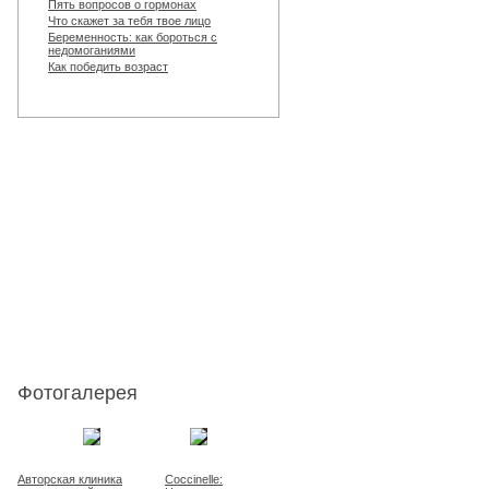
Пять вопросов о гормонах
Что скажет за тебя твое лицо
Беременность: как бороться с
недомоганиями
Как победить возраст
Фотогалерея
Авторская клиника
Coccinelle: