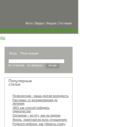
Фото
|
Видео
|
Форум
|
Гостевая
ОДЫ
Вход
Регистрация
по статьям
по форуму
везде
Популярные
статьи
Позвоночник - ваша долгая молодость
Растяжки: от возникновения до
лечения
ЭКО как способ победить
одиночество
Организм – во рту, как на ладони
Жизнь, приятная во всех отношениях
Родился ребенок, как уберечь спину