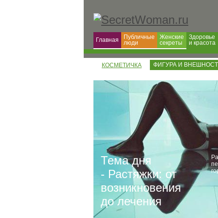
Публичные
Женские
Здоровье
Главная
люди
секреты
и красота
ФИГУРА И ВНЕШНОС
КОСМЕТИЧКА
Тема дня
Ра
пе
- Растяжки: от
го
возникновения
до лечения