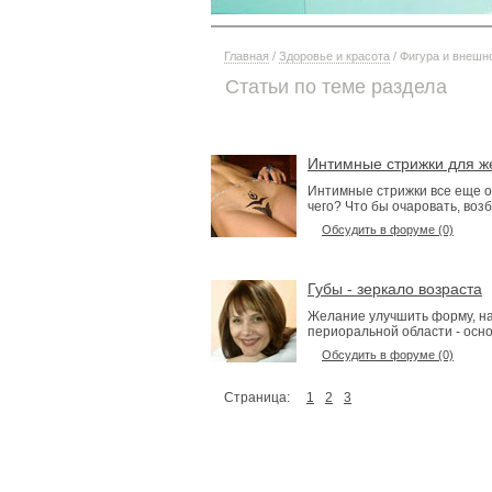
Главная
/
Здоровье и красота
/ Фигура и внешн
Статьи по теме раздела
Интимные стрижки для ж
Интимные стрижки все еще о
чего? Что бы очаровать, воз
Обсудить в форуме (0)
Губы - зеркало возраста
Желание улучшить форму, на
периоральной области - осн
Обсудить в форуме (0)
Страница:
1
2
3
4